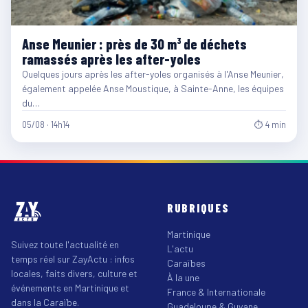
Anse Meunier : près de 30 m³ de déchets
ramassés après les after-yoles
Quelques jours après les after-yoles organisés à l'Anse Meunier,
également appelée Anse Moustique, à Sainte-Anne, les équipes
du…
05/08 · 14h14
⏱ 4 min
RUBRIQUES
Martinique
Suivez toute l'actualité en
L'actu
temps réel sur ZayActu : infos
Caraïbes
locales, faits divers, culture et
À la une
événements en Martinique et
France & Internationale
dans la Caraïbe.
Guadeloupe & Guyane