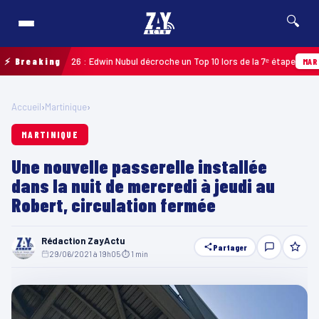
🔍
adeloupe 2026 : Edwin Nubul décroche un Top 10 lors de la 7ᵉ étape
⚡ Breaking
MARTINIQ
Accueil
›
Martinique
›
MARTINIQUE
Une nouvelle passerelle installée
dans la nuit de mercredi à jeudi au
Robert, circulation fermée
Rédaction ZayActu
Partager
29/06/2021 à 19h05
·
⏱ 1 min