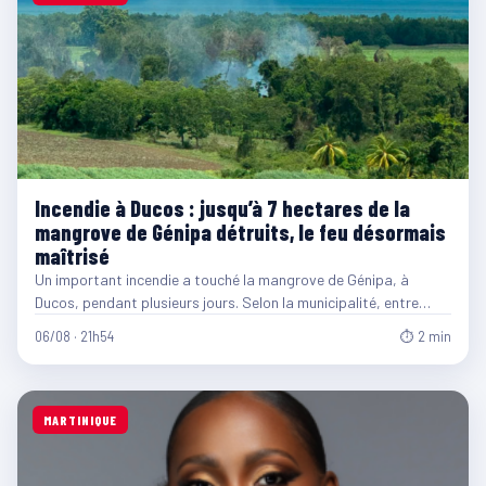
Incendie à Ducos : jusqu’à 7 hectares de la
mangrove de Génipa détruits, le feu désormais
maîtrisé
Un important incendie a touché la mangrove de Génipa, à
Ducos, pendant plusieurs jours. Selon la municipalité, entre…
06/08 · 21h54
⏱ 2 min
MARTINIQUE