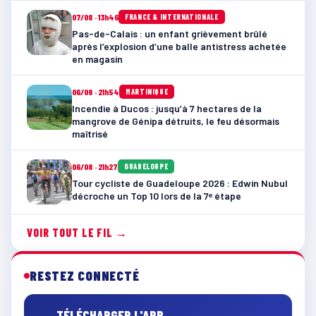
07/08 · 13h46
FRANCE & INTERNATIONALE
Pas-de-Calais : un enfant grièvement brûlé
après l’explosion d’une balle antistress achetée
en magasin
06/08 · 21h54
MARTINIQUE
Incendie à Ducos : jusqu’à 7 hectares de la
mangrove de Génipa détruits, le feu désormais
maîtrisé
06/08 · 21h27
GUADELOUPE
Tour cycliste de Guadeloupe 2026 : Edwin Nubul
décroche un Top 10 lors de la 7ᵉ étape
VOIR TOUT LE FIL →
RESTEZ CONNECTÉ
TÉLÉCHARGER L'APP