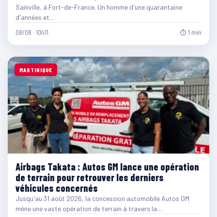
Sainville, à Fort-de-France. Un homme d'une quarantaine
d'années et…
08/08 · 10h11
⏱ 1 min
MARTINIQUE
Airbags Takata : Autos GM lance une opération
de terrain pour retrouver les derniers
véhicules concernés
Jusqu'au 31 août 2026, la concession automobile Autos GM
mène une vaste opération de terrain à travers la…