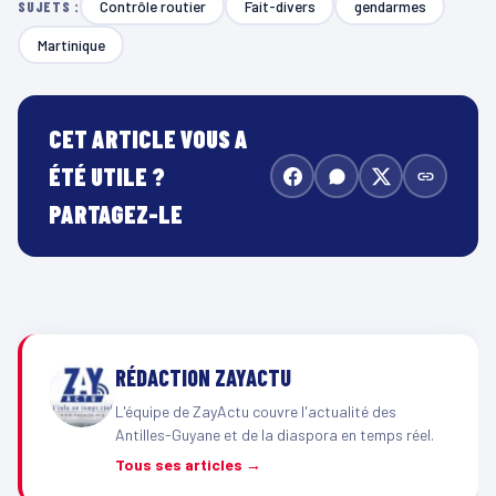
Contrôle routier
Fait-divers
gendarmes
SUJETS :
Martinique
CET ARTICLE VOUS A
ÉTÉ UTILE ?
PARTAGEZ-LE
RÉDACTION ZAYACTU
L'équipe de ZayActu couvre l'actualité des
Antilles-Guyane et de la diaspora en temps réel.
Tous ses articles →