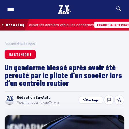
🔍
 pour retrouver les derniers véhicules concernés
⚡ Breaking
FRANCE & INTERNATIONALE
Accueil
›
Martinique
›
MARTINIQUE
Un gendarme blessé après avoir été
percuté par le pilote d’un scooter lors
d’un contrôle routier
Rédaction ZayActu
Partager
21/11/2022 à 02h36
·
⏱ 1 min