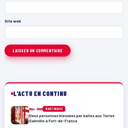
Site web
L'ACTU EN CONTINU
Hier · 10h11
MARTINIQUE
Deux personnes blessées par balles aux Terres
Sainville à Fort-de-France