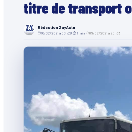
titre de transport 
Rédaction ZayActu
10/02/2021 à 00h28
·
⏱ 1 min
·
09/02/2021 à 20h33