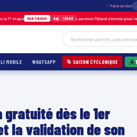
♡ Faire un don
e
Laurence Fibleuil s’envole pour représenter l
Auj. · 13h48
MARTINIQUE
LI MOBILE
WHATSAPP
🌀 SAISON CYCLONIQUE
a gratuité dès le 1er
et la validation de son