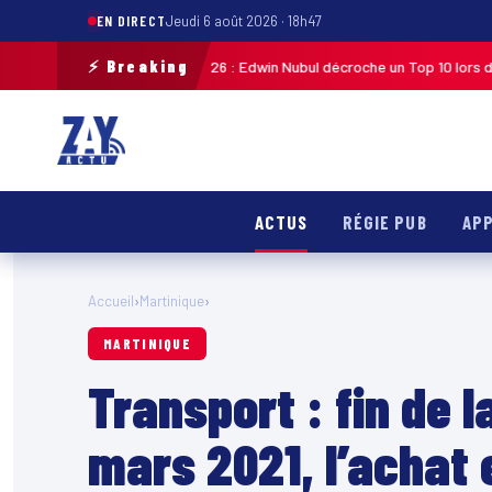
EN DIRECT
Jeudi 6 août 2026 · 18h47
⚡ Breaking
e de Guadeloupe 2026 : Edwin Nubul décroche un Top 10 lors de la 7ᵉ étap
ACTUS
RÉGIE PUB
APP
Accueil
›
Martinique
›
MARTINIQUE
Transport : fin de l
mars 2021, l’achat 