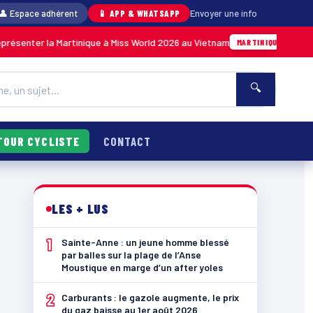
👤 Espace adhérent
📱 APP & WHATSAPP
Envoyer une info
a Martinique à Miss World 2026 au Vietnam
Anse
Hier · 14h14
MARTINIQUE
🔍
TOUR CYCLISTE
CONTACT
LES + LUS
1
Sainte-Anne : un jeune homme blessé
par balles sur la plage de l’Anse
Moustique en marge d’un after yoles
2
Carburants : le gazole augmente, le prix
du gaz baisse au 1er août 2026