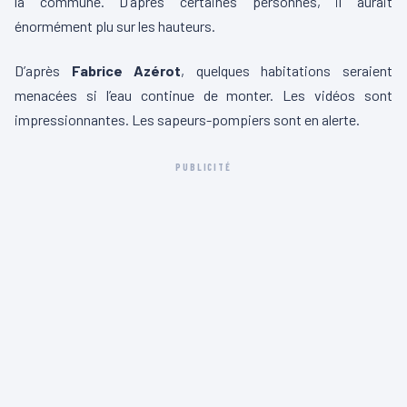
la commune. D’après certaines personnes, il aurait
énormément plu sur les hauteurs.
D’après
Fabrice Azérot
, quelques habitations seraient
menacées si l’eau continue de monter. Les vidéos sont
impressionnantes. Les sapeurs-pompiers sont en alerte.
PUBLICITÉ