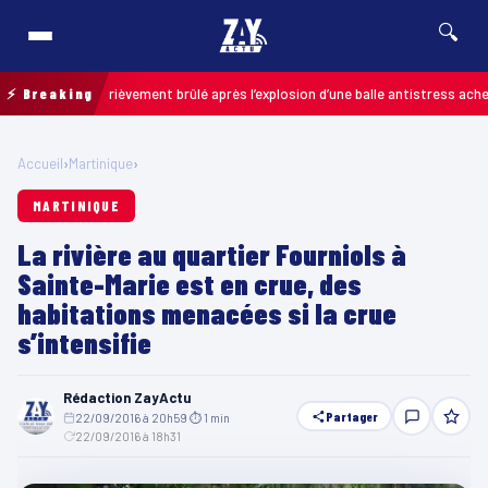
🔍
n enfant grièvement brûlé après l’explosion d’une balle antistress achetée en
⚡ Breaking
Accueil
›
Martinique
›
MARTINIQUE
La rivière au quartier Fourniols à
Sainte-Marie est en crue, des
habitations menacées si la crue
s’intensifie
Rédaction ZayActu
Partager
22/09/2016 à 20h59
·
⏱ 1 min
·
22/09/2016 à 18h31