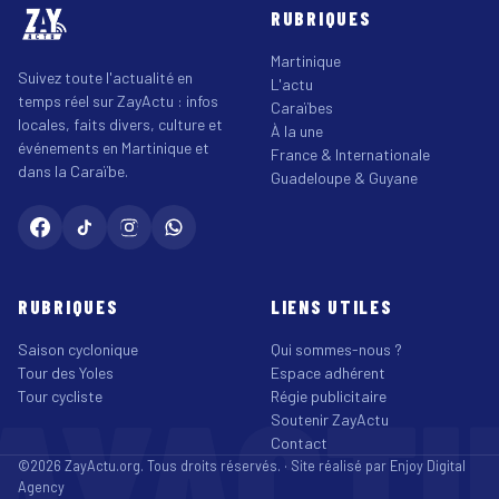
RUBRIQUES
Martinique
Suivez toute l'actualité en
L'actu
temps réel sur ZayActu : infos
Caraïbes
locales, faits divers, culture et
À la une
événements en Martinique et
France & Internationale
dans la Caraïbe.
Guadeloupe & Guyane
RUBRIQUES
LIENS UTILES
Saison cyclonique
Qui sommes-nous ?
Tour des Yoles
Espace adhérent
AYACT
Tour cycliste
Régie publicitaire
Soutenir ZayActu
Contact
©2026 ZayActu.org. Tous droits réservés. · Site réalisé par
Enjoy Digital
Agency