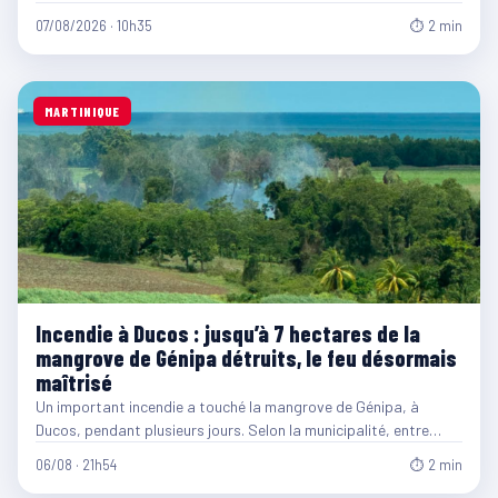
07/08/2026 · 10h35
⏱ 2 min
MARTINIQUE
Incendie à Ducos : jusqu’à 7 hectares de la
mangrove de Génipa détruits, le feu désormais
maîtrisé
Un important incendie a touché la mangrove de Génipa, à
Ducos, pendant plusieurs jours. Selon la municipalité, entre…
06/08 · 21h54
⏱ 2 min