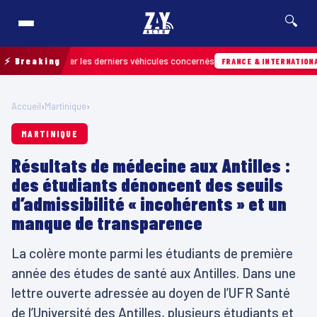
🔍
retrouver les derniers véhicules concernés
⚡ Breaking
07/
FRANCE & INTERNATIONALE
Accueil
›
Martinique
›
MARTINIQUE
Résultats de médecine aux Antilles :
des étudiants dénoncent des seuils
d’admissibilité « incohérents » et un
manque de transparence
La colère monte parmi les étudiants de première
année des études de santé aux Antilles. Dans une
lettre ouverte adressée au doyen de l’UFR Santé
de l’Université des Antilles, plusieurs étudiants et