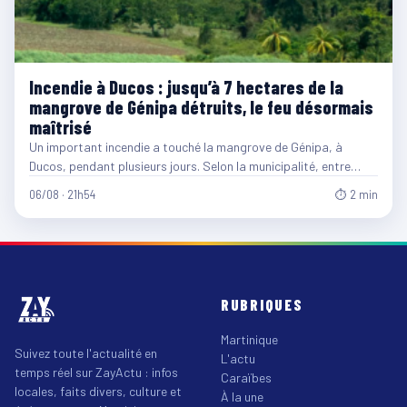
Incendie à Ducos : jusqu’à 7 hectares de la
mangrove de Génipa détruits, le feu désormais
maîtrisé
Un important incendie a touché la mangrove de Génipa, à
Ducos, pendant plusieurs jours. Selon la municipalité, entre…
06/08 · 21h54
⏱ 2 min
RUBRIQUES
Martinique
Suivez toute l'actualité en
L'actu
temps réel sur ZayActu : infos
Caraïbes
locales, faits divers, culture et
À la une