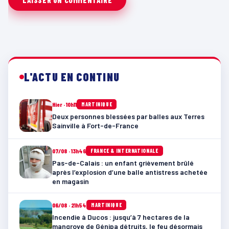
L'ACTU EN CONTINU
Hier · 10h11
MARTINIQUE
Deux personnes blessées par balles aux Terres
Sainville à Fort-de-France
07/08 · 13h46
FRANCE & INTERNATIONALE
Pas-de-Calais : un enfant grièvement brûlé
après l’explosion d’une balle antistress achetée
en magasin
06/08 · 21h54
MARTINIQUE
Incendie à Ducos : jusqu’à 7 hectares de la
mangrove de Génipa détruits, le feu désormais