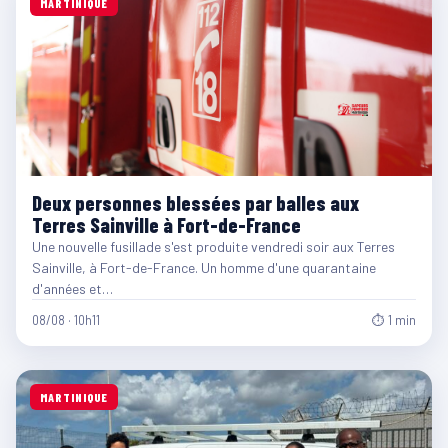
MARTINIQUE
Deux personnes blessées par balles aux
Terres Sainville à Fort-de-France
Une nouvelle fusillade s'est produite vendredi soir aux Terres
Sainville, à Fort-de-France. Un homme d'une quarantaine
d'années et…
08/08 · 10h11
⏱ 1 min
MARTINIQUE