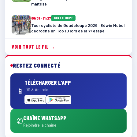
maîtrisé
06/08 · 21h27
GUADELOUPE
Tour cycliste de Guadeloupe 2026 : Edwin Nubul
décroche un Top 10 lors de la 7ᵉ étape
VOIR TOUT LE FIL →
RESTEZ CONNECTÉ
TÉLÉCHARGER L'APP
📱
iOS & Android
CHAÎNE WHATSAPP
✆
Rejoindre la chaîne