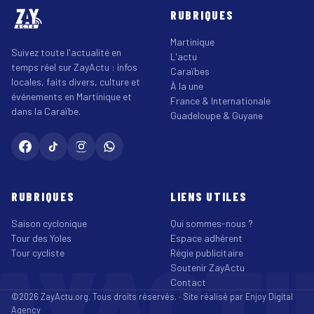
RUBRIQUES
Martinique
Suivez toute l'actualité en
L'actu
temps réel sur ZayActu : infos
Caraïbes
locales, faits divers, culture et
À la une
événements en Martinique et
France & Internationale
dans la Caraïbe.
Guadeloupe & Guyane
RUBRIQUES
LIENS UTILES
Saison cyclonique
Qui sommes-nous ?
Tour des Yoles
Espace adhérent
AYACT
Tour cycliste
Régie publicitaire
Soutenir ZayActu
Contact
©2026 ZayActu.org. Tous droits réservés. · Site réalisé par
Enjoy Digital
Agency