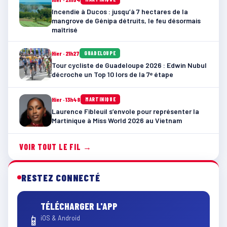
Incendie à Ducos : jusqu’à 7 hectares de la
mangrove de Génipa détruits, le feu désormais
maîtrisé
Hier · 21h27
GUADELOUPE
Tour cycliste de Guadeloupe 2026 : Edwin Nubul
décroche un Top 10 lors de la 7ᵉ étape
Hier · 13h48
MARTINIQUE
Laurence Fibleuil s’envole pour représenter la
Martinique à Miss World 2026 au Vietnam
VOIR TOUT LE FIL →
RESTEZ CONNECTÉ
TÉLÉCHARGER L'APP
📱
iOS & Android