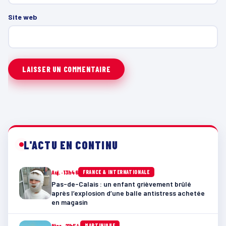
Site web
L'ACTU EN CONTINU
Auj. · 13h46
FRANCE & INTERNATIONALE
Pas-de-Calais : un enfant grièvement brûlé
après l’explosion d’une balle antistress achetée
en magasin
Hier · 21h54
MARTINIQUE