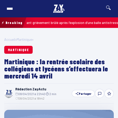
🔍
s : un enfant grièvement brûlé après l’explosion d’une balle antistress ache
⚡ Breaking
Accueil
›
Martinique
›
MARTINIQUE
Martinique : la rentrée scolaire des
collégiens et lycéens s’effectuera le
mercredi 14 avril
Rédaction ZayActu
Partager
08/04/2021 à 22h40
·
⏱ 2 min
·
08/04/2021 à 18h42