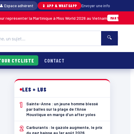
👤 Espace adhérent
📱 APP & WHATSAPP
Envoyer une info
nter la Martinique à Miss World 2026 au Vietnam
05/08 · 14
MARTINIQUE
🔍
TOUR CYCLISTE
CONTACT
LES + LUS
1
Sainte-Anne : un jeune homme blessé
par balles sur la plage de l’Anse
Moustique en marge d’un after yoles
2
Carburants : le gazole augmente, le prix
du gaz baisse au 1er août 2026