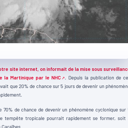
otre site internet, on informait de la mise sous surveillan
e la Martinique par le
NHC
.
Depuis la publication de ce
’avait que
20%
de chance sur 5 jours de devenir un phénomè
rapidement.
ne
70%
de chance de devenir un phénomène cyclonique sur 
 tempête tropicale pourrait rapidement se former, soit 
s Caraïbes.