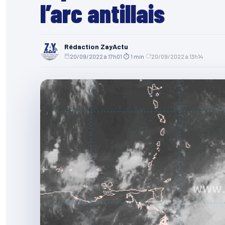
l’arc antillais
Rédaction ZayActu
20/09/2022 à 17h01
·
⏱ 1 min
·
20/09/2022 à 13h14