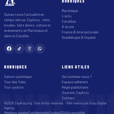
RUBRIQUES
Martinique
Suivez toute l'actualité en
L'actu
temps réel sur ZayActu : infos
Caraïbes
locales, faits divers, culture et
À la une
événements en Martinique et
France & Internationale
dans la Caraïbe.
Guadeloupe & Guyane
RUBRIQUES
LIENS UTILES
Saison cyclonique
Qui sommes-nous ?
Tour des Yoles
Espace adhérent
AYACT
Tour cycliste
Régie publicitaire
Soutenir ZayActu
Contact
©2026 ZayActu.org. Tous droits réservés. · Site réalisé par
Enjoy Digital
Agency
Mentions légales
Confidentialité
Cookies
CGU
Accessibilité