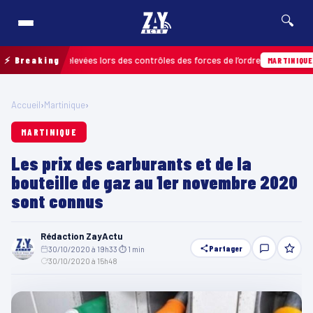
🔍
fractions relevées lors des contrôles des forces de l’ordre
⚡ Breaking
04
MARTINIQUE
Accueil
›
Martinique
›
MARTINIQUE
Les prix des carburants et de la
bouteille de gaz au 1er novembre 2020
sont connus
Rédaction ZayActu
Partager
30/10/2020 à 19h33
·
⏱ 1 min
·
30/10/2020 à 15h48