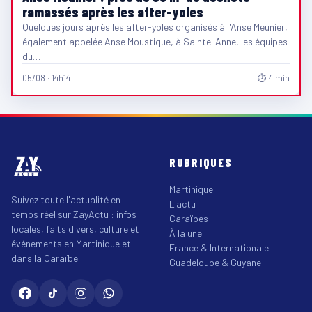
ramassés après les after-yoles
Quelques jours après les after-yoles organisés à l'Anse Meunier,
également appelée Anse Moustique, à Sainte-Anne, les équipes
du…
05/08 · 14h14
⏱ 4 min
RUBRIQUES
Martinique
Suivez toute l'actualité en
L'actu
temps réel sur ZayActu : infos
Caraïbes
locales, faits divers, culture et
À la une
événements en Martinique et
France & Internationale
dans la Caraïbe.
Guadeloupe & Guyane