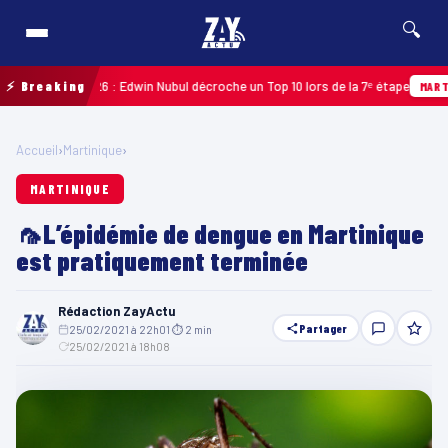
🔍
eloupe 2026 : Edwin Nubul décroche un Top 10 lors de la 7ᵉ étape
⚡ Breaking
MARTINIQUE
Accueil
›
Martinique
›
MARTINIQUE
🦟L’épidémie de dengue en Martinique
est pratiquement terminée
Rédaction ZayActu
Partager
25/02/2021 à 22h01
·
⏱ 2 min
·
25/02/2021 à 18h08