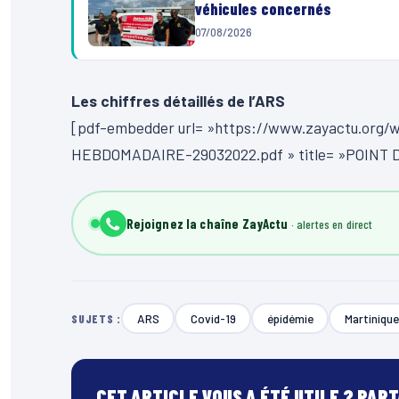
véhicules concernés
07/08/2026
Les chiffres détaillés de l’ARS
[pdf-embedder url= »https://www.zayactu.org
HEBDOMADAIRE-29032022.pdf » title= »POINT
Rejoignez la chaîne ZayActu
ARS
Covid-19
épidémie
Martinique
SUJETS :
CET ARTICLE VOUS A ÉTÉ UTILE ? PAR