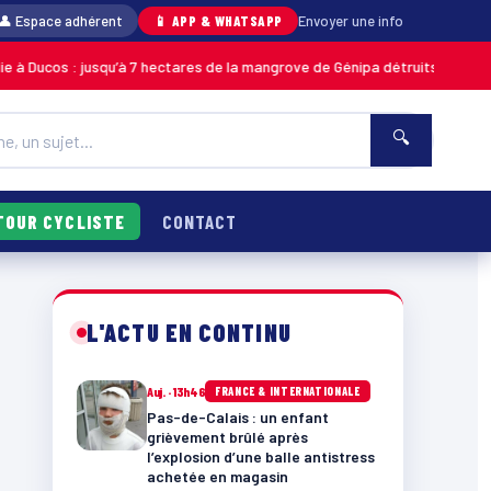
👤 Espace adhérent
📱 APP & WHATSAPP
Envoyer une info
jusqu’à 7 hectares de la mangrove de Génipa détruits, le feu désormais m
🔍
TOUR CYCLISTE
CONTACT
L'ACTU EN CONTINU
Auj. · 13h46
FRANCE & INTERNATIONALE
Pas-de-Calais : un enfant
grièvement brûlé après
l’explosion d’une balle antistress
achetée en magasin