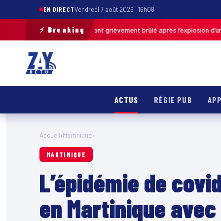
EN DIRECT
Vendredi 7 août 2026 · 16h08
⚡ Breaking
de-Calais : un enfant grièvement brûlé après l’explosion d’une balle ant
ACTUS
RÉGIE PUB
APP
Accueil
›
Martinique
›
MARTINIQUE
L’épidémie de covid
en Martinique avec