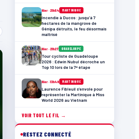
Hier · 21h54
MARTINIQUE
Incendie à Ducos : jusqu’à 7
hectares de la mangrove de
Génipa détruits, le feu désormais
maîtrisé
Hier · 21h27
GUADELOUPE
Tour cycliste de Guadeloupe
2026 : Edwin Nubul décroche un
Top 10 lors de la 7ᵉ étape
Hier · 13h48
MARTINIQUE
Laurence Fibleuil s’envole pour
représenter la Martinique à Miss
World 2026 au Vietnam
VOIR TOUT LE FIL →
RESTEZ CONNECTÉ