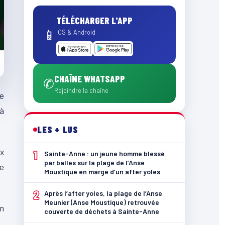
TÉLÉCHARGER L'APP
📱
iOS & Android
CHAÎNE WHATSAPP
✆
Rejoindre la chaîne
ne
 à
LES + LUS
ux
1
Sainte-Anne : un jeune homme blessé
par balles sur la plage de l’Anse
le
Moustique en marge d’un after yoles
2
Après l’after yoles, la plage de l’Anse
Meunier (Anse Moustique) retrouvée
un
couverte de déchets à Sainte-Anne