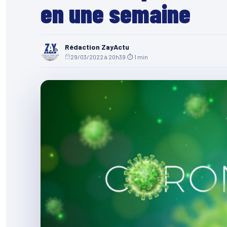
en une semaine
Rédaction ZayActu
29/03/2022 à 20h39
·
⏱ 1 min