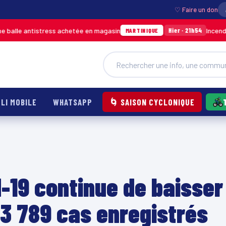
♡ Faire un don
istress achetée en magasin
Incendie à Ducos : 
Hier · 21h54
MARTINIQUE
LI MOBILE
WHATSAPP
🌀 SAISON CYCLONIQUE
-19 continue de baisser
 3 789 cas enregistrés