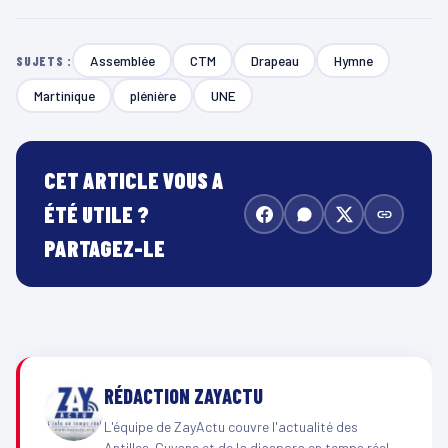
Assemblée
CTM
Drapeau
Hymne
SUJETS :
Martinique
plénière
UNE
CET ARTICLE VOUS A
ÉTÉ UTILE ?
PARTAGEZ-LE
RÉDACTION ZAYACTU
L'équipe de ZayActu couvre l'actualité des
Antilles-Guyane et de la diaspora en temps réel.