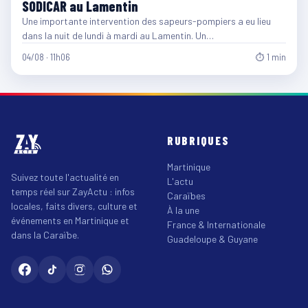
SODICAR au Lamentin
Une importante intervention des sapeurs-pompiers a eu lieu
dans la nuit de lundi à mardi au Lamentin. Un…
04/08 · 11h06
⏱ 1 min
RUBRIQUES
Martinique
Suivez toute l'actualité en
L'actu
temps réel sur ZayActu : infos
Caraïbes
locales, faits divers, culture et
À la une
événements en Martinique et
France & Internationale
dans la Caraïbe.
Guadeloupe & Guyane