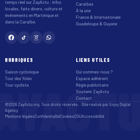
temps réel sur ZayActu : infos
Caraïbes
locales, faits divers, culture et
À la une
événements en Martinique et
France & Internationale
dans la Caraïbe.
Guadeloupe & Guyane
RUBRIQUES
LIENS UTILES
Saison cyclonique
Qui sommes-nous ?
Tour des Yoles
Espace adhérent
AYACT
Tour cycliste
Régie publicitaire
Soutenir ZayActu
Contact
©2026 ZayActu.org. Tous droits réservés. · Site réalisé par
Enjoy Digital
Agency
Mentions légales
Confidentialité
Cookies
CGU
Accessibilité