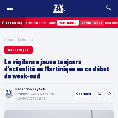
🔍
ramassés après les after-yoles
⚡ Breaking
04/08 · 12h29
Tour des Yoles 
MARTINIQUE
Accueil
›
Martinique
›
MARTINIQUE
La vigilance jaune toujours
d’actualité en Martinique en ce début
de week-end
Rédaction ZayActu
Partager
28/10/2023 à 12h43
·
⏱ 1 min
·
29/10/2023 à 06h25