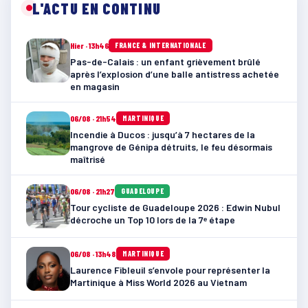
L'ACTU EN CONTINU
Hier · 13h46
FRANCE & INTERNATIONALE
Pas-de-Calais : un enfant grièvement brûlé
après l’explosion d’une balle antistress achetée
en magasin
06/08 · 21h54
MARTINIQUE
Incendie à Ducos : jusqu’à 7 hectares de la
mangrove de Génipa détruits, le feu désormais
maîtrisé
06/08 · 21h27
GUADELOUPE
Tour cycliste de Guadeloupe 2026 : Edwin Nubul
décroche un Top 10 lors de la 7ᵉ étape
06/08 · 13h48
MARTINIQUE
Laurence Fibleuil s’envole pour représenter la
Martinique à Miss World 2026 au Vietnam