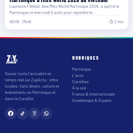
Laurence Fibleuil, élue Miss World Martinique 2026, a quitté la
Martinique ce mercredi 5 août pour rejoindre le…
06/08 · 13h48
⏱ 2 min
RUBRIQUES
Martinique
Suivez toute l'actualité en
L'actu
temps réel sur ZayActu : infos
Caraïbes
locales, faits divers, culture et
À la une
événements en Martinique et
France & Internationale
dans la Caraïbe.
Guadeloupe & Guyane