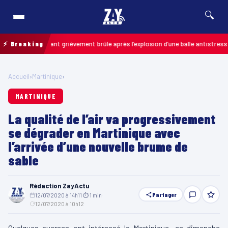
🔍
ais : un enfant grièvement brûlé après l’explosion d’une balle antistress ach
⚡ Breaking
Accueil
›
Martinique
›
MARTINIQUE
La qualité de l’air va progressivement
se dégrader en Martinique avec
l’arrivée d’une nouvelle brume de
sable
Rédaction ZayActu
Partager
12/07/2020 à 14h11
·
⏱ 1 min
·
12/07/2020 à 10h12
Quelques averses ont intéressé la Martinique, ce dimanche