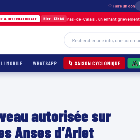
♡ Faire un don
Pas-de-Calais : un enfant grièvement brûlé après l
Hier · 13h46
IONALE
LI MOBILE
WHATSAPP
🌀 SAISON CYCLONIQUE
veau autorisée sur
es Anses d’Arlet