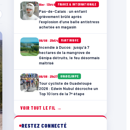
Hier · 13h46
FRANCE & INTERNATIONALE
Pas-de-Calais : un enfant
grièvement brûlé après
l’explosion d’une balle antistress
achetée en magasin
06/08 · 21h54
MARTINIQUE
Incendie à Ducos : jusqu’à 7
hectares de la mangrove de
Génipa détruits, le feu désormais
maîtrisé
06/08 · 21h27
GUADELOUPE
Tour cycliste de Guadeloupe
2026 : Edwin Nubul décroche un
Top 10 lors de la 7ᵉ étape
VOIR TOUT LE FIL →
RESTEZ CONNECTÉ