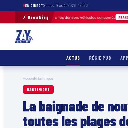
EN DIRECT
Samedi 8 août 2026 · 12h50
⚡ Breaking
rain pour retrouver les derniers véhicules concernés
FRANCE & INTERNAT
ACTUS
RÉGIE PUB
APP
Accueil
›
Martinique
›
MARTINIQUE
La baignade de nou
toutes les plages d