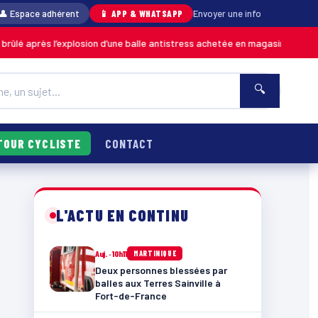
👤 Espace adhérent
📱 APP & WHATSAPP
Envoyer une info
’explosion d’une balle antistress achetée en magasin
06/08
MARTINIQUE
🔍
TOUR CYCLISTE
CONTACT
L'ACTU EN CONTINU
Auj. · 10h11
MARTINIQUE
Deux personnes blessées par
balles aux Terres Sainville à
Fort-de-France