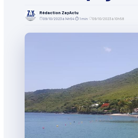
Rédaction ZayActu
09/10/2023 à 14h54
·
⏱ 1 min
·
09/10/2023 à 10h58