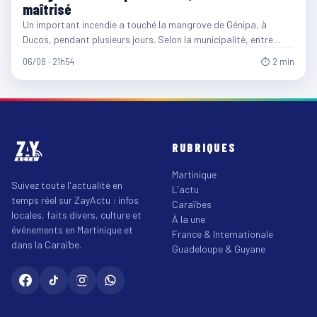
maîtrisé
Un important incendie a touché la mangrove de Génipa, à
Ducos, pendant plusieurs jours. Selon la municipalité, entre…
06/08 · 21h54
⏱ 2 min
RUBRIQUES
Martinique
Suivez toute l'actualité en
L'actu
temps réel sur ZayActu : infos
Caraïbes
locales, faits divers, culture et
À la une
événements en Martinique et
France & Internationale
dans la Caraïbe.
Guadeloupe & Guyane