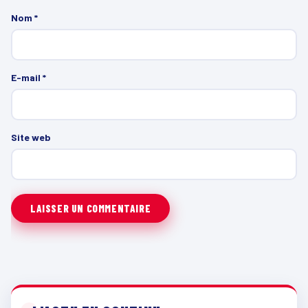
Nom
*
E-mail
*
Site web