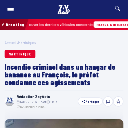
🔍
n pour retrouver les derniers véhicules concernés
⚡ Breaking
FRANCE & INTERNATIONALE
Accueil
›
Martinique
›
MARTINIQUE
Incendie criminel dans un hangar de
bananes au François, le préfet
condamne ces agissements
Rédaction ZayActu
Partager
17/01/2021 à 01h39
·
⏱ 1 min
·
16/01/2021 à 21h40