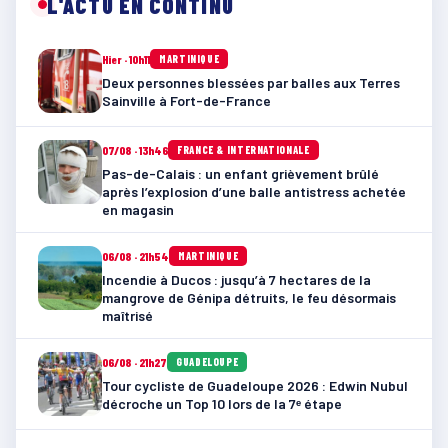
L'ACTU EN CONTINU
Hier · 10h11
MARTINIQUE
Deux personnes blessées par balles aux Terres
Sainville à Fort-de-France
07/08 · 13h46
FRANCE & INTERNATIONALE
Pas-de-Calais : un enfant grièvement brûlé
après l’explosion d’une balle antistress achetée
en magasin
06/08 · 21h54
MARTINIQUE
Incendie à Ducos : jusqu’à 7 hectares de la
mangrove de Génipa détruits, le feu désormais
maîtrisé
06/08 · 21h27
GUADELOUPE
Tour cycliste de Guadeloupe 2026 : Edwin Nubul
décroche un Top 10 lors de la 7ᵉ étape