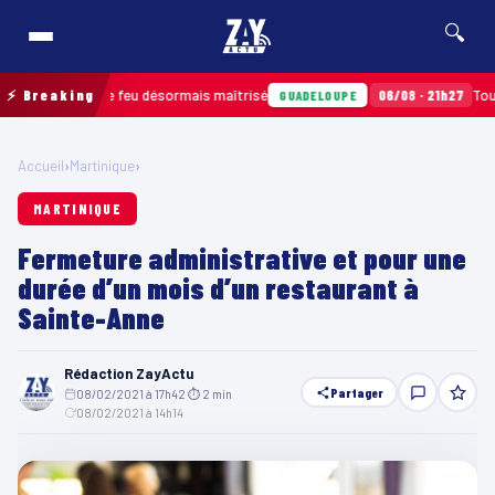
🔍
truits, le feu désormais maîtrisé
⚡ Breaking
06/08 · 21h27
Tour cyclist
GUADELOUPE
Accueil
›
Martinique
›
MARTINIQUE
Fermeture administrative et pour une
durée d’un mois d’un restaurant à
Sainte-Anne
Rédaction ZayActu
Partager
08/02/2021 à 17h42
·
⏱ 2 min
·
08/02/2021 à 14h14