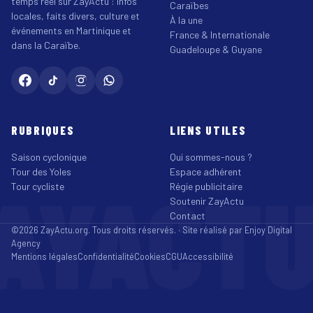
temps réel sur ZayActu : infos
Caraïbes
locales, faits divers, culture et
À la une
événements en Martinique et
France & Internationale
dans la Caraïbe.
Guadeloupe & Guyane
RUBRIQUES
LIENS UTILES
Saison cyclonique
Qui sommes-nous ?
Tour des Yoles
Espace adhérent
AYACT
Tour cycliste
Régie publicitaire
Soutenir ZayActu
Contact
©2026 ZayActu.org. Tous droits réservés. · Site réalisé par
Enjoy Digital
Agency
Mentions légales
Confidentialité
Cookies
CGU
Accessibilité