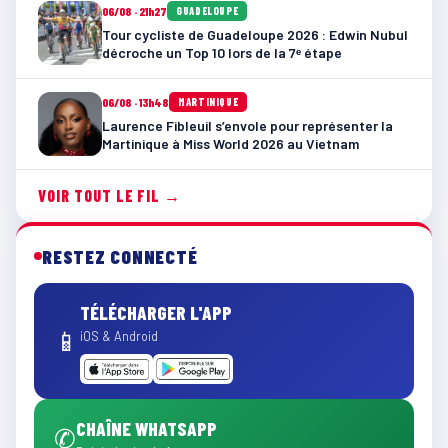
06/08 · 21h27
GUADELOUPE
Tour cycliste de Guadeloupe 2026 : Edwin Nubul
décroche un Top 10 lors de la 7ᵉ étape
06/08 · 13h48
MARTINIQUE
Laurence Fibleuil s’envole pour représenter la
Martinique à Miss World 2026 au Vietnam
VOIR TOUT LE FIL →
RESTEZ CONNECTÉ
TÉLÉCHARGER L'APP
📱
iOS & Android
CHAÎNE WHATSAPP
✆