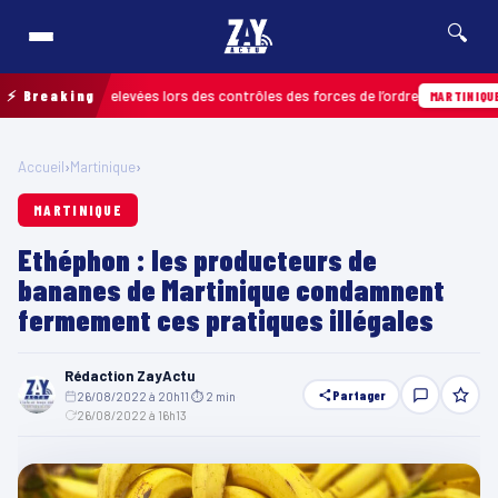
🔍
fractions relevées lors des contrôles des forces de l’ordre
⚡ Breaking
04
MARTINIQUE
Accueil
›
Martinique
›
MARTINIQUE
Ethéphon : les producteurs de
bananes de Martinique condamnent
fermement ces pratiques illégales
Rédaction ZayActu
Partager
26/08/2022 à 20h11
·
⏱ 2 min
·
26/08/2022 à 16h13