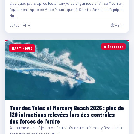
Quelques jours après les after-yoles organisés à l'Anse Meunier,
également appelée Anse Moustique, à Sainte-Anne, les équipes
du…
05/08 · 14h14
⏱ 4 min
🔥 Tendance
MARTINIQUE
Tour des Yoles et Mercury Beach 2026 : plus de
120 infractions relevées lors des contrôles
des forces de l’ordre
Au terme de neuf jours de festivités entre la Mercury Beach et le
Tour des Yoles Rondes 2026,…