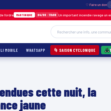
♡ Faire un don
re
Un important incendie ravage un entrepô
04/08 · 11h06
MARTINIQUE
LI MOBILE
WHATSAPP
🌀 SAISON CYCLONIQUE
tendues cette nuit, la
ance jaune