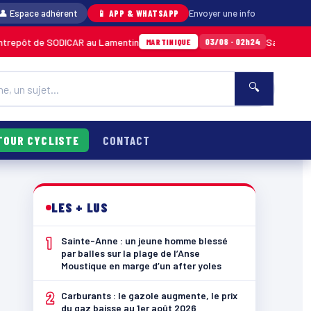
👤 Espace adhérent
📱 APP & WHATSAPP
Envoyer une info
t de SODICAR au Lamentin
Sainte-Anne : un j
03/08 · 02h24
MARTINIQUE
🔍
TOUR CYCLISTE
CONTACT
LES + LUS
1
Sainte-Anne : un jeune homme blessé
par balles sur la plage de l’Anse
Moustique en marge d’un after yoles
2
Carburants : le gazole augmente, le prix
du gaz baisse au 1er août 2026