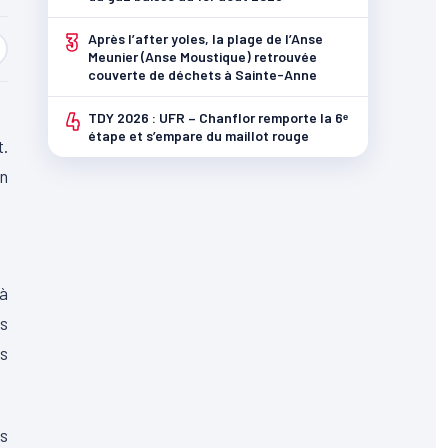
3
Après l’after yoles, la plage de l’Anse
Meunier (Anse Moustique) retrouvée
couverte de déchets à Sainte-Anne
4
TDY 2026 : UFR – Chanflor remporte la 6ᵉ
étape et s’empare du maillot rouge
.
en
à
s
s
s