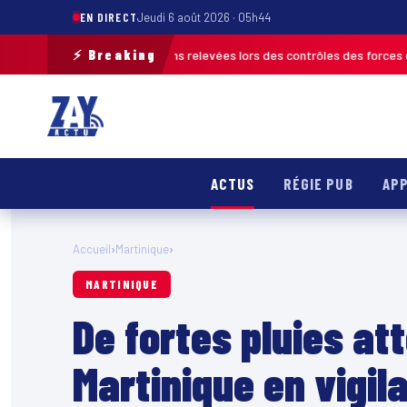
EN DIRECT
Jeudi 6 août 2026 · 05h44
⚡ Breaking
: plus de 120 infractions relevées lors des contrôles des forces de l’ord
ACTUS
RÉGIE PUB
APP
Accueil
›
Martinique
›
MARTINIQUE
De fortes pluies at
Martinique en vigil