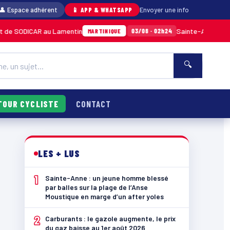
👤 Espace adhérent
📱 APP & WHATSAPP
Envoyer une info
R au Lamentin
Sainte-Anne : un jeune homme 
03/08 · 02h24
MARTINIQUE
🔍
TOUR CYCLISTE
CONTACT
LES + LUS
1
Sainte-Anne : un jeune homme blessé
par balles sur la plage de l’Anse
Moustique en marge d’un after yoles
2
Carburants : le gazole augmente, le prix
du gaz baisse au 1er août 2026