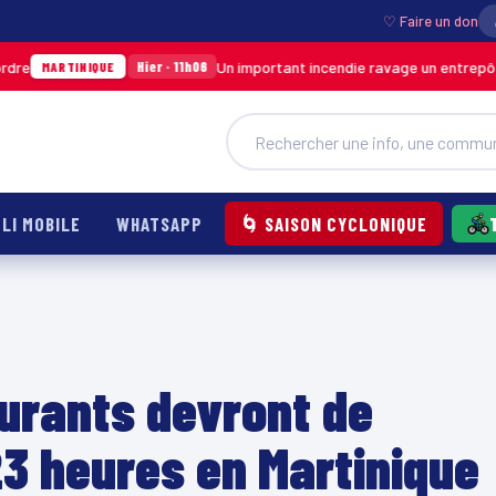
♡ Faire un don
Un important incendie ravage un entrepôt de SODICA
Hier · 11h06
IQUE
LI MOBILE
WHATSAPP
🌀 SAISON CYCLONIQUE
aurants devront de
3 heures en Martinique