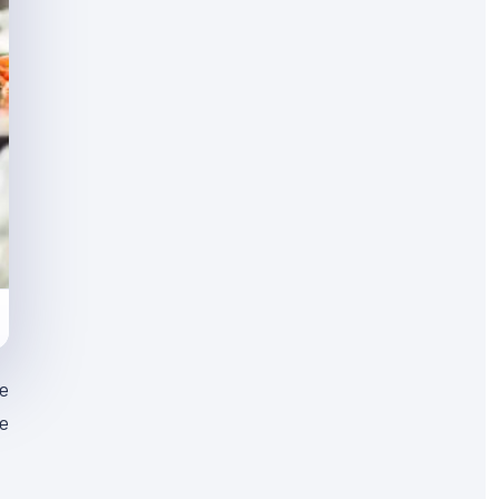
de
te