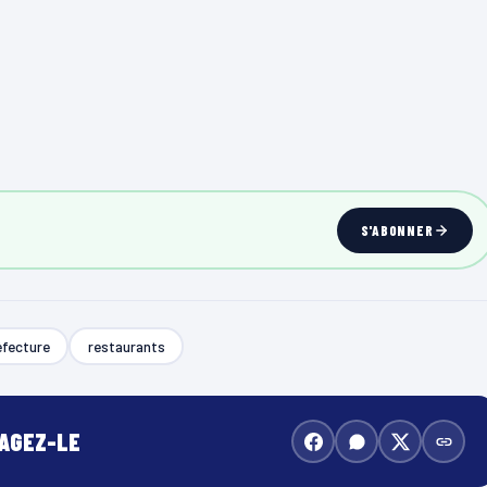
S'ABONNER
éfecture
restaurants
TAGEZ-LE