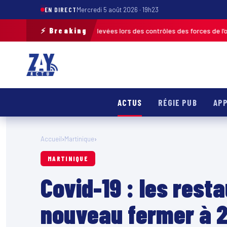
EN DIRECT
Mercredi 5 août 2026 · 19h23
⚡ Breaking
 120 infractions relevées lors des contrôles des forces de l’ordre
MARTIN
ACTUS
RÉGIE PUB
APP
Accueil
›
Martinique
›
MARTINIQUE
Covid-19 : les rest
nouveau fermer à 2