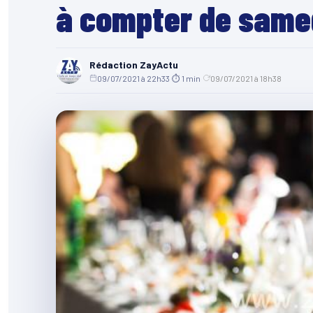
à compter de same
Rédaction ZayActu
09/07/2021 à 22h33
·
⏱ 1 min
·
09/07/2021 à 18h38