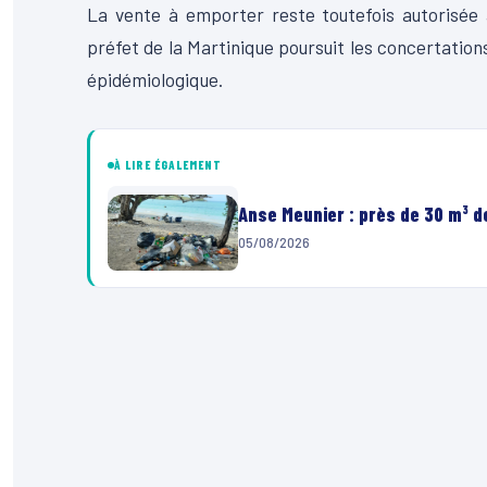
La vente à emporter reste toutefois autorisée 
préfet de la Martinique poursuit les concertations
épidémiologique.
À LIRE ÉGALEMENT
Anse Meunier : près de 30 m³ 
05/08/2026