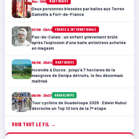
Hier · 10h11
MARTINIQUE
Deux personnes blessées par balles aux Terres
Sainville à Fort-de-France
07/08 · 13h46
FRANCE & INTERNATIONALE
Pas-de-Calais : un enfant grièvement brûlé
après l’explosion d’une balle antistress achetée
en magasin
06/08 · 21h54
MARTINIQUE
Incendie à Ducos : jusqu’à 7 hectares de la
mangrove de Génipa détruits, le feu désormais
maîtrisé
06/08 · 21h27
GUADELOUPE
Tour cycliste de Guadeloupe 2026 : Edwin Nubul
décroche un Top 10 lors de la 7ᵉ étape
VOIR TOUT LE FIL →