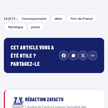
r
v
i
Course poursuite
dillon
Fort-de-France
SUJETS :
d
Martinique
police
é
o
CET ARTICLE VOUS A
ÉTÉ UTILE ?
PARTAGEZ-LE
RÉDACTION ZAYACTU
L'équipe de ZayActu couvre l'actualité des