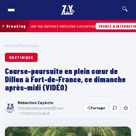
🔍
our retrouver les derniers véhicules concernés
⚡ Breaking
FRANCE & INTERNATIONALE
Accueil
›
Martinique
›
MARTINIQUE
Course-poursuite en plein cœur de
Dillon à Fort-de-France, ce dimanche
après-midi (VIDÉO)
Rédaction ZayActu
Partager
01/09/2020 à 01h23
·
⏱ 1 min
·
11/09/2020 à 16h19