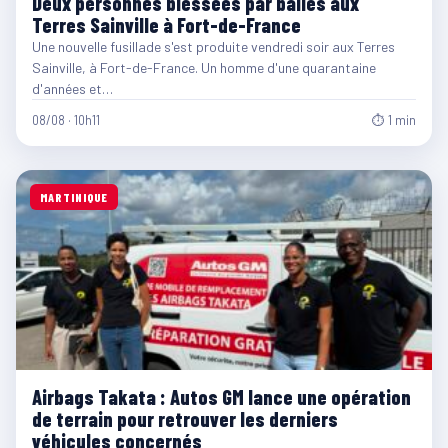
Deux personnes blessées par balles aux
Terres Sainville à Fort-de-France
Une nouvelle fusillade s'est produite vendredi soir aux Terres
Sainville, à Fort-de-France. Un homme d'une quarantaine
d'années et…
08/08 · 10h11
⏱ 1 min
MARTINIQUE
Airbags Takata : Autos GM lance une opération
de terrain pour retrouver les derniers
véhicules concernés