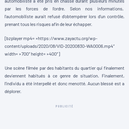
automobiliste a été pris en chasse durant plusieurs minutes
par les forces de l’ordre. Selon nos informations,
l’automobiliste aurait refusé d’obtempérer lors d’un contrôle,
prenant tous les risques afin de leur échapper.
[bzplayer mp4= »https://www.zayactu.org/wp-
content/uploads/2020/08/VID-20200830-WA0006.mp4″
width= »700″ height= »400″]
Une scène filmée par des habitants du quartier qui finalement
deviennent habitués à ce genre de situation. Finalement,
l’individu a été interpellé et donc menotté. Aucun blessé est a
déplorer.
PUBLICITÉ