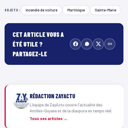
incendie de voiture
Martinique
Sainte-Marie
SUJETS :
CET ARTICLE VOUS A
ÉTÉ UTILE ?
PARTAGEZ-LE
RÉDACTION ZAYACTU
L'équipe de ZayActu couvre l'actualité des
Antilles-Guyane et de la diaspora en temps réel.
Tous ses articles →