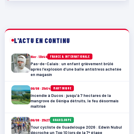
L'ACTU EN CONTINU
Hier · 13h46
FRANCE & INTERNATIONALE
Pas-de-Calais : un enfant grièvement brûlé
après l’explosion d’une balle antistress achetée
en magasin
06/08 · 21h54
MARTINIQUE
Incendie à Ducos : jusqu’à 7 hectares de la
mangrove de Génipa détruits, le feu désormais
maîtrisé
06/08 · 21h27
GUADELOUPE
Tour cycliste de Guadeloupe 2026 : Edwin Nubul
décroche un Top 10 lors de la 7ᵉ étape