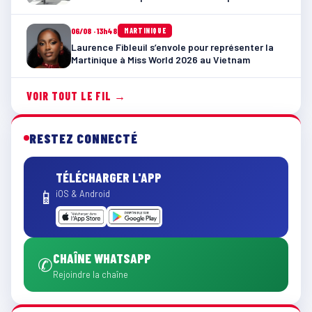
06/08 · 13h48
MARTINIQUE
Laurence Fibleuil s’envole pour représenter la
Martinique à Miss World 2026 au Vietnam
VOIR TOUT LE FIL →
RESTEZ CONNECTÉ
TÉLÉCHARGER L'APP
📱
iOS & Android
CHAÎNE WHATSAPP
✆
Rejoindre la chaîne