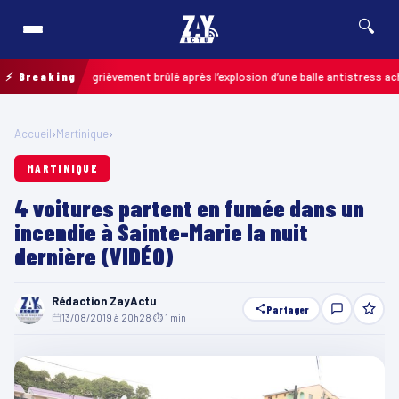
🔍
 un enfant grièvement brûlé après l’explosion d’une balle antistress achetée
⚡ Breaking
Accueil
›
Martinique
›
MARTINIQUE
4 voitures partent en fumée dans un
incendie à Sainte-Marie la nuit
dernière (VIDÉO)
Rédaction ZayActu
Partager
13/08/2019 à 20h28
·
⏱ 1 min