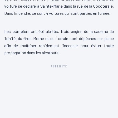
voiture se déclare à Sainte-Marie dans la rue de la Cocoteraie.
Dans l’incendie, ce sont 4 voitures qui sont parties en fumée.
00:00
00:11
L
Les pompiers ont été alertés. Trois engins de la caserne de
e
Trinité, du Gros-Morne et du Lorrain sont dépêchés sur place
c
afin de maîtriser rapidement l’incendie pour éviter toute
t
propagation dans les alentours.
e
u
PUBLICITÉ
r
v
i
d
é
o