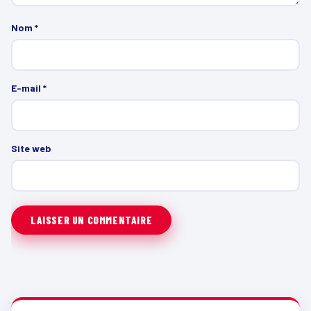
Nom
*
E-mail
*
Site web