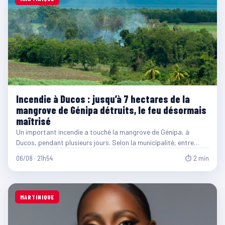
Incendie à Ducos : jusqu’à 7 hectares de la
mangrove de Génipa détruits, le feu désormais
maîtrisé
Un important incendie a touché la mangrove de Génipa, à
Ducos, pendant plusieurs jours. Selon la municipalité, entre…
06/08 · 21h54
⏱ 2 min
MARTINIQUE