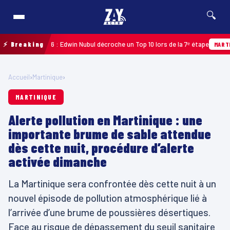
🔍
eloupe 2026 : Edwin Nubul décroche un Top 10 lors de la 7ᵉ étape
⚡ Breaking
MARTINIQUE
Accueil
›
Martinique
›
MARTINIQUE
Alerte pollution en Martinique : une
importante brume de sable attendue
dès cette nuit, procédure d’alerte
activée dimanche
La Martinique sera confrontée dès cette nuit à un
nouvel épisode de pollution atmosphérique lié à
l’arrivée d’une brume de poussières désertiques.
Face au risque de dépassement du seuil sanitaire