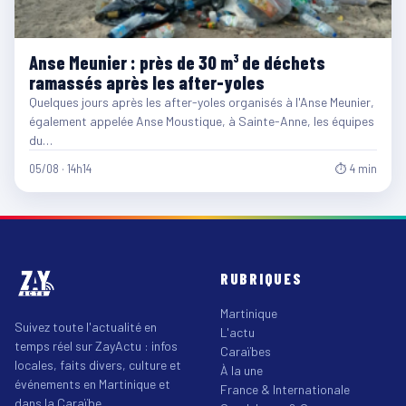
Anse Meunier : près de 30 m³ de déchets
ramassés après les after-yoles
Quelques jours après les after-yoles organisés à l'Anse Meunier,
également appelée Anse Moustique, à Sainte-Anne, les équipes
du…
05/08 · 14h14
⏱ 4 min
RUBRIQUES
Martinique
Suivez toute l'actualité en
L'actu
temps réel sur ZayActu : infos
Caraïbes
locales, faits divers, culture et
À la une
événements en Martinique et
France & Internationale
dans la Caraïbe.