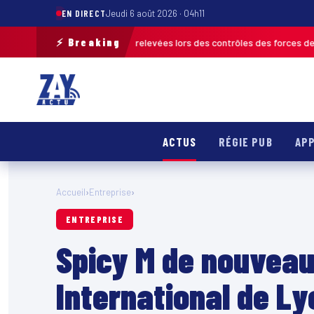
EN DIRECT
Jeudi 6 août 2026 · 04h11
⚡ Breaking
de 120 infractions relevées lors des contrôles des forces de l’ordre
MAR
ACTUS
RÉGIE PUB
APP
Accueil
›
Entreprise
›
ENTREPRISE
Spicy M de nouveau
International de Ly