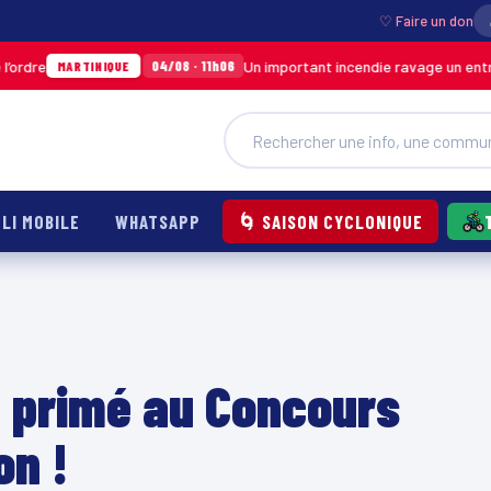
♡ Faire un don
Un important incendie ravage un entrepôt de SO
04/08 · 11h06
TINIQUE
LI MOBILE
WHATSAPP
🌀 SAISON CYCLONIQUE
 primé au Concours
on !