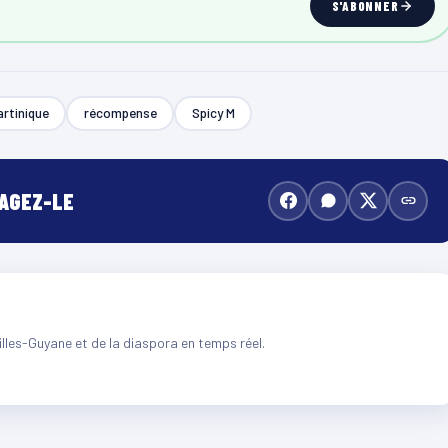
S'ABONNER
rtinique
récompense
Spicy M
TAGEZ-LE
illes-Guyane et de la diaspora en temps réel.