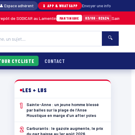
👤 Espace adhérent
📱 APP & WHATSAPP
Envoyer une info
DICAR au Lamentin
Sainte-Anne : un jeune h
03/08 · 02h24
MARTINIQUE
🔍
TOUR CYCLISTE
CONTACT
LES + LUS
1
Sainte-Anne : un jeune homme blessé
par balles sur la plage de l’Anse
Moustique en marge d’un after yoles
2
Carburants : le gazole augmente, le prix
du gaz baisse au 1er août 2026