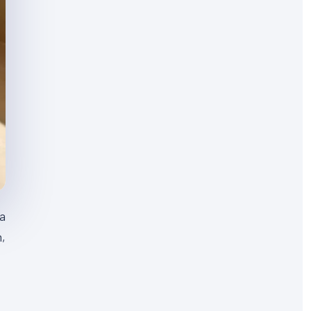
la
n,