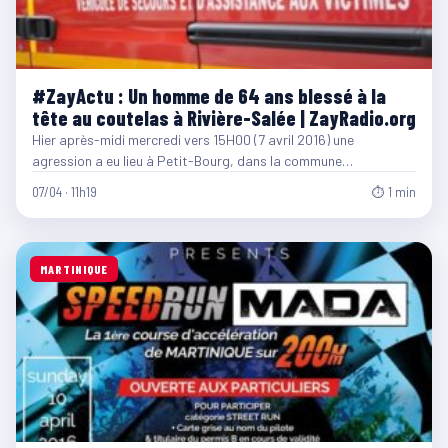
#ZayActu : Un homme de 64 ans blessé à la
tête au coutelas à Rivière-Salée | ZayRadio.org
Hier après-midi mercredi vers 15H00 (7 avril 2016) une
agression a eu lieu à Petit-Bourg, dans la commune…
07/04 · 11h19
⏱ 1 min
MARTINIQUE