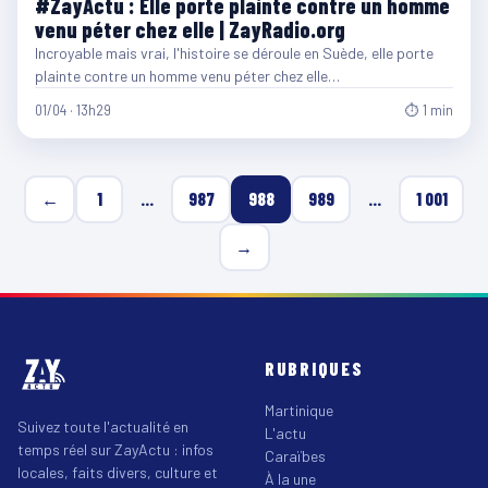
#ZayActu : Elle porte plainte contre un homme
venu péter chez elle | ZayRadio.org
Incroyable mais vrai, l'histoire se déroule en Suède, elle porte
plainte contre un homme venu péter chez elle…
01/04 · 13h29
⏱ 1 min
←
1
…
987
988
989
…
1 001
→
RUBRIQUES
Martinique
Suivez toute l'actualité en
L'actu
temps réel sur ZayActu : infos
Caraïbes
locales, faits divers, culture et
À la une