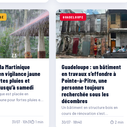
SÉ
GUADELOUPE
la Martinique
Guadeloupe : un bâtiment
en vigilance jaune
en travaux s’effondre à
tes pluies et
Pointe-à-Pitre, une
jusqu’à samedi
personne toujours
recherchée sous les
que est placée en
aune pour fortes pluies et
décombres
ne dégradation
Un bâtiment en structure bois en
gique est attendue dès…
cours de rénovation s'est
partiellement effondré ce jeudi 30
31/07 · 10h31
⏱ 1 min
30/07 · 18h40
⏱ 2 min
juillet, en début…