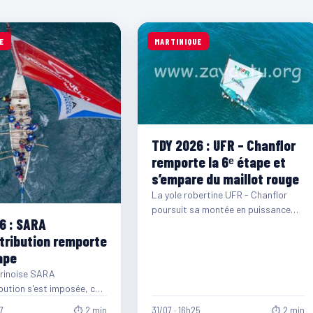
E
MARTINIQUE
TDY 2026 : UFR – Chanflor
remporte la 6ᵉ étape et
s’empare du maillot rouge
La yole robertine UFR - Chanflor
poursuit sa montée en puissance
6 : SARA
sur le Tour des Yoles Rondes 2026.…
tribution remporte
ape
arinoise SARA
bution s'est imposée, ce
août, lors de la 7ᵉ étape
7
⏱ 2 min
31/07 · 16h25
⏱ 2 min