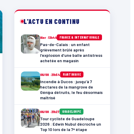
L'ACTU EN CONTINU
Hier · 13h46
FRANCE & INTERNATIONALE
Pas-de-Calais : un enfant
grièvement brûlé après
l’explosion d’une balle antistress
achetée en magasin
06/08 · 21h54
MARTINIQUE
Incendie à Ducos : jusqu’à 7
hectares de la mangrove de
Génipa détruits, le feu désormais
maîtrisé
06/08 · 21h27
GUADELOUPE
Tour cycliste de Guadeloupe
2026 : Edwin Nubul décroche un
Top 10 lors de la 7ᵉ étape