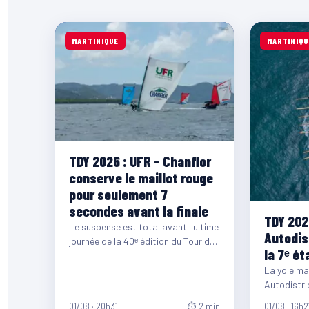
MARTINIQUE
MARTINIQU
TDY 2026 : UFR – Chanflor
conserve le maillot rouge
pour seulement 7
secondes avant la finale
TDY 202
Le suspense est total avant l'ultime
Autodis
journée de la 40ᵉ édition du Tour des
la 7ᵉ ét
Yoles Rondes de Martinique.…
La yole m
Autodistri
samedi 1ᵉʳ 
01/08 · 20h31
⏱ 2 min
01/08 · 16h2