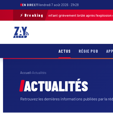
EN DIRECT
Vendredi 7 août 2026 · 21h28
⚡ Breaking
Pas-de-Calais : un enfant grièvement brûlé après l’explosion d’une ba
46
ACTUS
RÉGIE PUB
APP
Accueil
›
Actualités
ACTUALITÉS
Retrouvez les dernières informations publiées par la ré