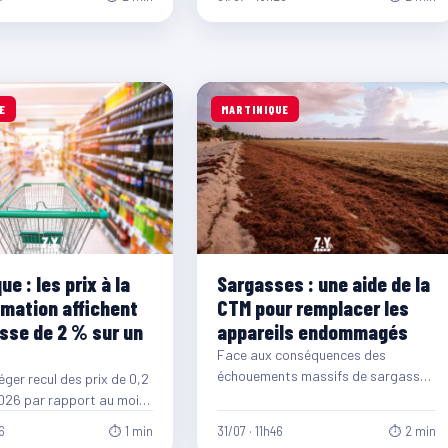
E
MARTINIQUE
ue : les prix à la
Sargasses : une aide de la
ation affichent
CTM pour remplacer les
sse de 2 % sur un
appareils endommagés
Face aux conséquences des
échouements massifs de sargasses
éger recul des prix de 0,2
sur le littoral martiniquais, la
2026 par rapport au mois
Collectivité Territoriale de
 le…
6
⏱ 1 min
31/07 · 11h46
⏱ 2 min
Martinique (CTM)…