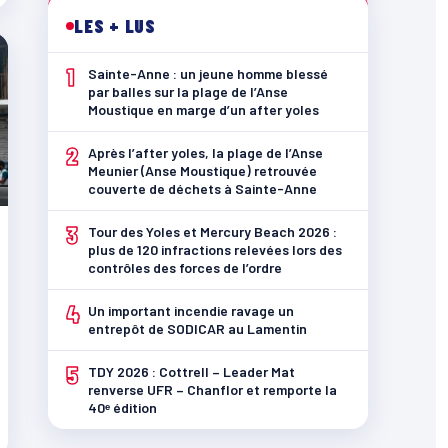
LES + LUS
1
Sainte-Anne : un jeune homme blessé
par balles sur la plage de l’Anse
Moustique en marge d’un after yoles
2
Après l’after yoles, la plage de l’Anse
Meunier (Anse Moustique) retrouvée
couverte de déchets à Sainte-Anne
3
Tour des Yoles et Mercury Beach 2026 :
plus de 120 infractions relevées lors des
contrôles des forces de l’ordre
4
Un important incendie ravage un
entrepôt de SODICAR au Lamentin
5
TDY 2026 : Cottrell – Leader Mat
renverse UFR – Chanflor et remporte la
40ᵉ édition