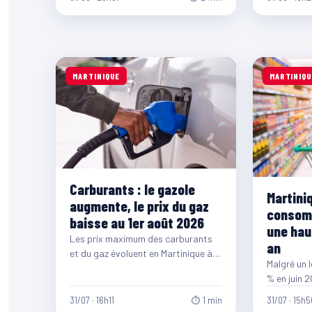
de la…
MARTINIQUE
MARTINIQU
Carburants : le gazole
Martiniq
augmente, le prix du gaz
consomm
baisse au 1er août 2026
une hau
Les prix maximum des carburants
an
et du gaz évoluent en Martinique à
Malgré un l
compter du 1er août 2026. Si…
% en juin 
précédent,
31/07 · 16h11
⏱ 1 min
31/07 · 15h5