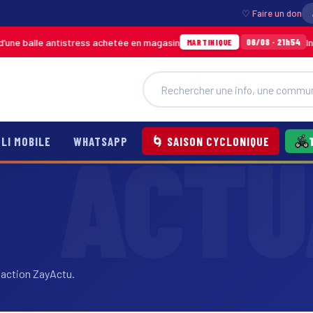
♡ Faire un don
lle antistress achetée en magasin
Incendie à
06/08 · 21h54
MARTINIQUE
LI MOBILE
WHATSAPP
🌀 SAISON CYCLONIQUE
daction ZayActu.