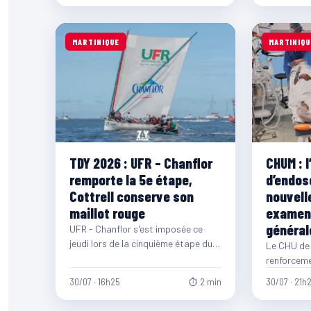
MARTINIQUE
MARTINIQU
TDY 2026 : UFR – Chanflor
CHUM : l
remporte la 5e étape,
d’endos
Cottrell conserve son
nouvell
maillot rouge
examen
général
UFR - Chanflor s'est imposée ce
jeudi lors de la cinquième étape du
Le CHU de 
Tour des Yoles Rondes de…
renforceme
en endosco
30/07 · 16h25
⏱ 2 min
30/07 · 21h
premier…