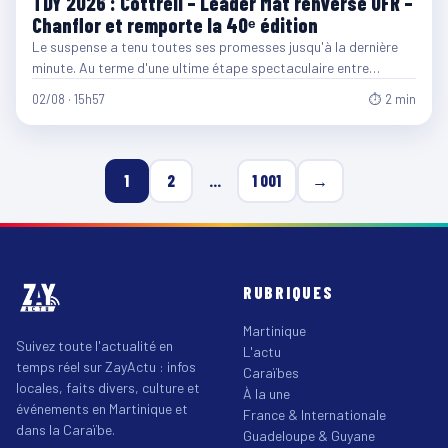
TDY 2026 : Cottrell – Leader Mat renverse UFR –
Chanflor et remporte la 40ᵉ édition
Le suspense a tenu toutes ses promesses jusqu'à la dernière
minute. Au terme d'une ultime étape spectaculaire entre…
02/08 · 15h57
⏱ 2 min
1
2
…
1 001
→
RUBRIQUES
Martinique
Suivez toute l'actualité en
L'actu
temps réel sur ZayActu : infos
Caraïbes
locales, faits divers, culture et
À la une
événements en Martinique et
France & Internationale
dans la Caraïbe.
Guadeloupe & Guyane