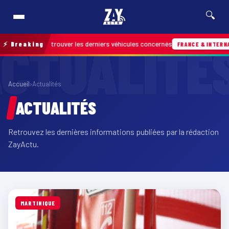
🔍
 pour retrouver les derniers véhicules concernés
⚡ Breaking
FRANCE & INTERNATIONALE
Accueil
›
Actualités
ACTUALITÉS
Retrouvez les dernières informations publiées par la rédaction
ZayActu.
MARTINIQUE