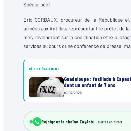
Spécialisée).
Eric CORBAUX, procureur de la République et
armées aux Antilles, représentant le préfet de la
mer, reviendront sur la coordination et le pilotag
services au cours d’une conférence de presse, mar
À LIRE ÉGALEMENT
Guadeloupe : fusillade à Capes
dont un enfant de 7 ans
01/07/2026
Rejoignez la chaîne ZayActu