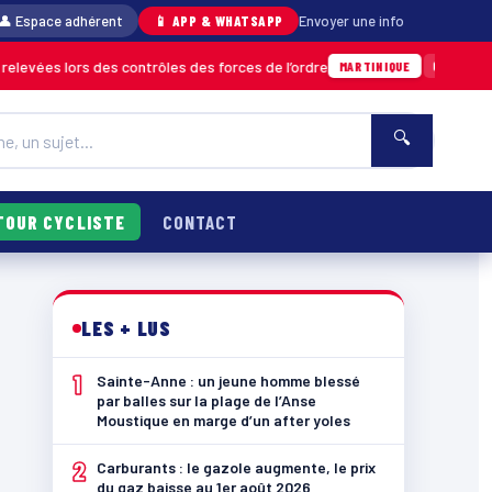
👤 Espace adhérent
📱 APP & WHATSAPP
Envoyer une info
des contrôles des forces de l’ordre
Un impor
04/08 · 11h06
MARTINIQUE
🔍
TOUR CYCLISTE
CONTACT
LES + LUS
1
Sainte-Anne : un jeune homme blessé
par balles sur la plage de l’Anse
Moustique en marge d’un after yoles
2
Carburants : le gazole augmente, le prix
du gaz baisse au 1er août 2026