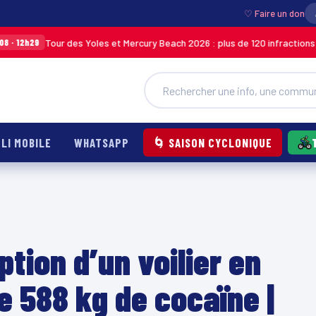
♡ Faire un don
r des Yoles et Mercury Beach 2026 : plus de 120 infractions relevées lors 
LI MOBILE
WHATSAPP
🌀 SAISON CYCLONIQUE
tion d’un voilier en
e 588 kg de cocaïne |