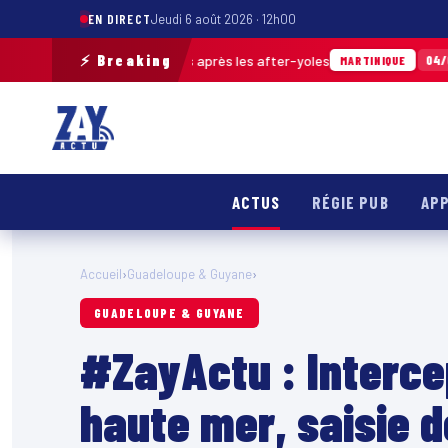
EN DIRECT
Jeudi 6 août 2026 · 12h00
⚡ Breaking
déchets ramassés après les after-yoles
Tou
04/08 · 12h29
MARTINIQUE
ACTUS
RÉGIE PUB
APP
Accueil
›
Guadeloupe & Guyane
›
GUADELOUPE & GUYANE
#ZayActu : Intercep
haute mer, saisie d