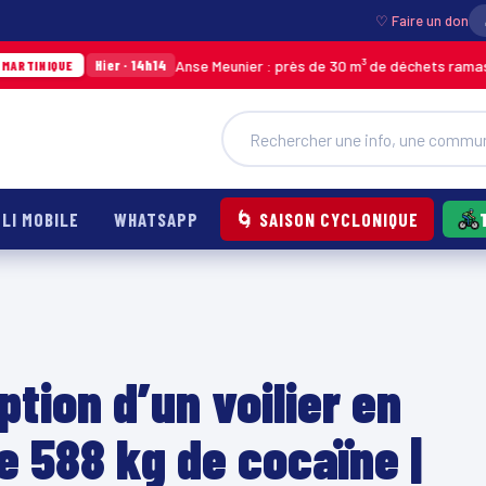
♡ Faire un don
Anse Meunier : près de 30 m³ de déchets ramassés après l
Hier · 14h14
LI MOBILE
WHATSAPP
🌀 SAISON CYCLONIQUE
tion d’un voilier en
e 588 kg de cocaïne |