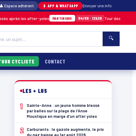
👤 Espace adhérent
📱 APP & WHATSAPP
Envoyer une info
es after-yoles
Tour des Yoles et Mercury Bea
04/08 · 12h29
MARTINIQUE
🔍
TOUR CYCLISTE
CONTACT
LES + LUS
1
Sainte-Anne : un jeune homme blessé
par balles sur la plage de l’Anse
Moustique en marge d’un after yoles
2
Carburants : le gazole augmente, le prix
du gaz baisse au 1er août 2026