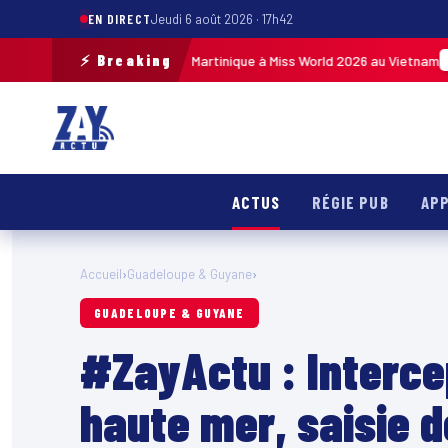
EN DIRECT
Jeudi 6 août 2026 · 17h42
⚡ Breaking
 pour représenter la Martinique à Miss World 2026 au Vietnam
MARTINIQUE
ACTUS
RÉGIE PUB
APP
Accueil
›
Guadeloupe & Guyane
›
GUADELOUPE & GUYANE
#ZayActu : Intercep
haute mer, saisie d