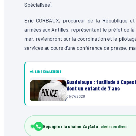
Spécialisée).
Eric CORBAUX, procureur de la République et
armées aux Antilles, représentant le préfet de la
mer, reviendront sur la coordination et le pilotag
services au cours d’une conférence de presse, mar
À LIRE ÉGALEMENT
Guadeloupe : fusillade à Capes
dont un enfant de 7 ans
01/07/2026
Rejoignez la chaîne ZayActu