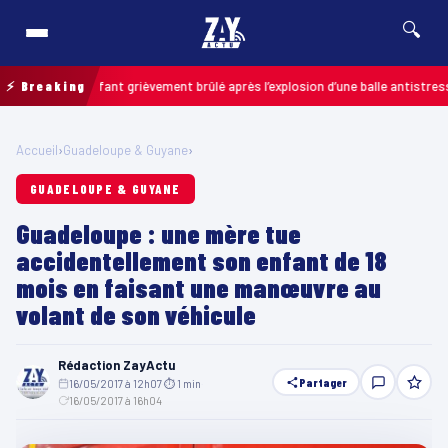
🔍
is : un enfant grièvement brûlé après l’explosion d’une balle antistress ach
⚡ Breaking
Accueil
›
Guadeloupe & Guyane
›
GUADELOUPE & GUYANE
Guadeloupe : une mère tue
accidentellement son enfant de 18
mois en faisant une manœuvre au
volant de son véhicule
Rédaction ZayActu
Partager
16/05/2017 à 12h07
·
⏱ 1 min
·
16/05/2017 à 16h04