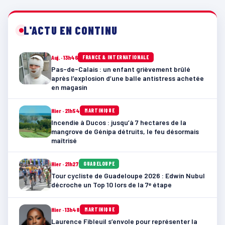
L'ACTU EN CONTINU
Auj. · 13h46
FRANCE & INTERNATIONALE
Pas-de-Calais : un enfant grièvement brûlé
après l’explosion d’une balle antistress achetée
en magasin
Hier · 21h54
MARTINIQUE
Incendie à Ducos : jusqu’à 7 hectares de la
mangrove de Génipa détruits, le feu désormais
maîtrisé
Hier · 21h27
GUADELOUPE
Tour cycliste de Guadeloupe 2026 : Edwin Nubul
décroche un Top 10 lors de la 7ᵉ étape
Hier · 13h48
MARTINIQUE
Laurence Fibleuil s’envole pour représenter la