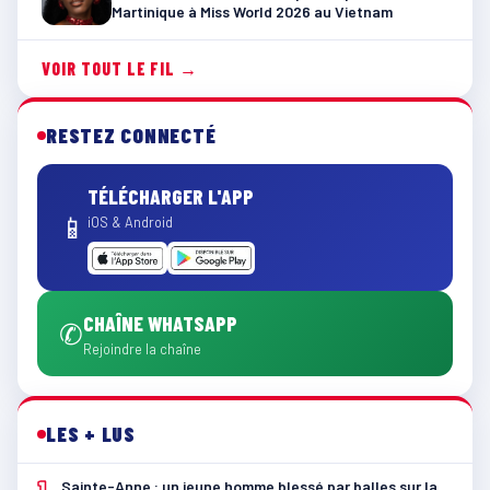
Martinique à Miss World 2026 au Vietnam
VOIR TOUT LE FIL →
RESTEZ CONNECTÉ
TÉLÉCHARGER L'APP
📱
iOS & Android
CHAÎNE WHATSAPP
✆
Rejoindre la chaîne
LES + LUS
1
Sainte-Anne : un jeune homme blessé par balles sur la