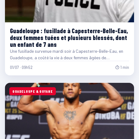
Guadeloupe : fusillade à Capesterre-Belle-Eau,
deux femmes tuées et plusieurs blessés, dont
un enfant de 7 ans
Une fusillade survenue mardi soir à Capesterre-Belle-Eau, en
Guadeloupe, a coûté la vie à deux femmes âgées de…
01/07 · 09h52
⏱ 1 min
GUADELOUPE & GUYANE