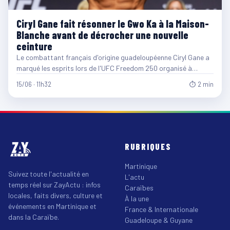
Ciryl Gane fait résonner le Gwo Ka à la Maison-
Blanche avant de décrocher une nouvelle
ceinture
Le combattant français d'origine guadeloupéenne Ciryl Gane a
marqué les esprits lors de l'UFC Freedom 250 organisé à…
15/06 · 11h32
⏱ 2 min
RUBRIQUES
Martinique
Suivez toute l'actualité en
L'actu
temps réel sur ZayActu : infos
Caraïbes
locales, faits divers, culture et
À la une
événements en Martinique et
France & Internationale
dans la Caraïbe.
Guadeloupe & Guyane