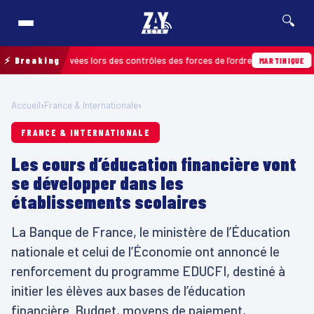
🔍
ctions relevées lors des contrôles des forces de l’ordre
⚡ Breaking
04/08
MARTINIQUE
Accueil
›
France & Internationale
›
FRANCE & INTERNATIONALE
Les cours d’éducation financière vont
se développer dans les
établissements scolaires
La Banque de France, le ministère de l’Éducation
nationale et celui de l’Économie ont annoncé le
renforcement du programme EDUCFI, destiné à
initier les élèves aux bases de l’éducation
financière. Budget, moyens de paiement,