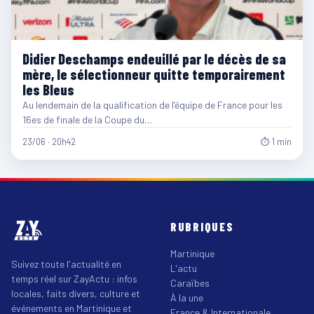
Didier Deschamps endeuillé par le décès de sa
mère, le sélectionneur quitte temporairement
les Bleus
Au lendemain de la qualification de l’équipe de France pour les
16es de finale de la Coupe du…
23/06 · 20h42
⏱ 1 min
RUBRIQUES
Martinique
Suivez toute l'actualité en
L'actu
temps réel sur ZayActu : infos
Caraïbes
locales, faits divers, culture et
À la une
événements en Martinique et
France & Internationale