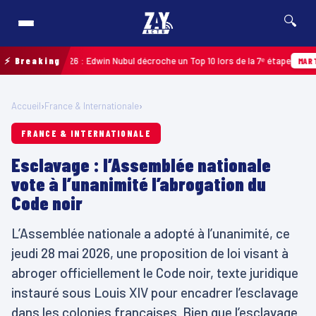
🔍
deloupe 2026 : Edwin Nubul décroche un Top 10 lors de la 7ᵉ étape
⚡ Breaking
MARTINIQU
Accueil
›
France & Internationale
›
FRANCE & INTERNATIONALE
Esclavage : l’Assemblée nationale
vote à l’unanimité l’abrogation du
Code noir
L’Assemblée nationale a adopté à l’unanimité, ce
jeudi 28 mai 2026, une proposition de loi visant à
abroger officiellement le Code noir, texte juridique
instauré sous Louis XIV pour encadrer l’esclavage
dans les colonies françaises. Bien que l’esclavage