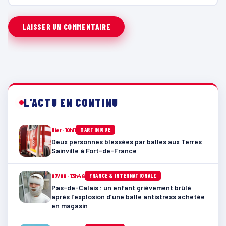
L'ACTU EN CONTINU
Hier · 10h11
MARTINIQUE
Deux personnes blessées par balles aux Terres
Sainville à Fort-de-France
07/08 · 13h46
FRANCE & INTERNATIONALE
Pas-de-Calais : un enfant grièvement brûlé
après l’explosion d’une balle antistress achetée
en magasin