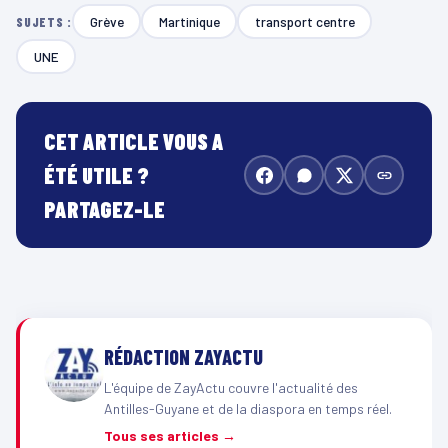
Grève
Martinique
transport centre
SUJETS :
UNE
CET ARTICLE VOUS A
ÉTÉ UTILE ?
PARTAGEZ-LE
RÉDACTION ZAYACTU
L'équipe de ZayActu couvre l'actualité des
Antilles-Guyane et de la diaspora en temps réel.
Tous ses articles →