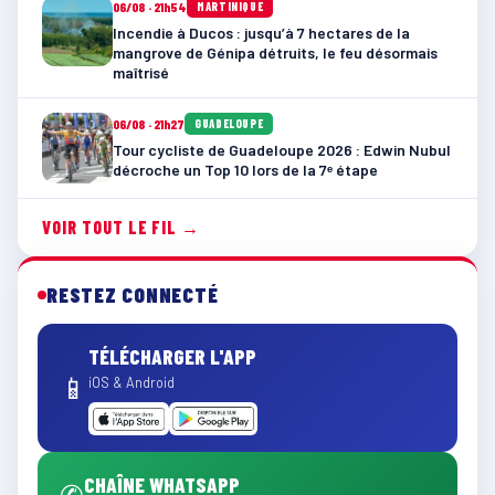
06/08 · 21h54
MARTINIQUE
Incendie à Ducos : jusqu’à 7 hectares de la
mangrove de Génipa détruits, le feu désormais
maîtrisé
06/08 · 21h27
GUADELOUPE
Tour cycliste de Guadeloupe 2026 : Edwin Nubul
décroche un Top 10 lors de la 7ᵉ étape
VOIR TOUT LE FIL →
RESTEZ CONNECTÉ
TÉLÉCHARGER L'APP
📱
iOS & Android
CHAÎNE WHATSAPP
✆