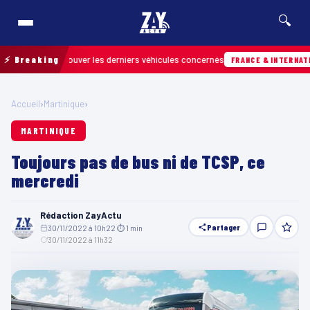
🔍
 pour retrouver les derniers véhicules concernés
⚡ Breaking
FRANCE & INTERNATIONALE
Accueil
›
Martinique
›
MARTINIQUE
Toujours pas de bus ni de TCSP, ce
mercredi
Rédaction ZayActu
Partager
30/11/2022 à 10h22
·
⏱ 1 min
·
30/11/2022 à 11h32