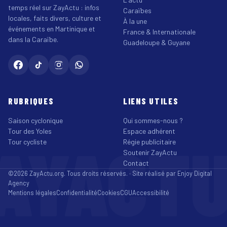
temps réel sur ZayActu : infos
Caraïbes
locales, faits divers, culture et
À la une
événements en Martinique et
France & Internationale
dans la Caraïbe.
Guadeloupe & Guyane
RUBRIQUES
LIENS UTILES
Saison cyclonique
Qui sommes-nous ?
Tour des Yoles
Espace adhérent
AYACT
Tour cycliste
Régie publicitaire
Soutenir ZayActu
Contact
©2026 ZayActu.org. Tous droits réservés. · Site réalisé par
Enjoy Digital
Agency
Mentions légales
Confidentialité
Cookies
CGU
Accessibilité