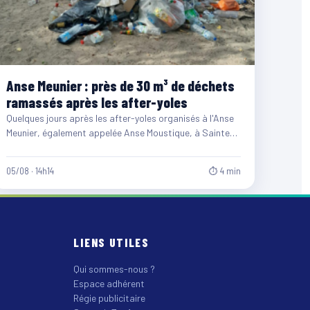
Anse Meunier : près de 30 m³ de déchets
ramassés après les after-yoles
Quelques jours après les after-yoles organisés à l'Anse
Meunier, également appelée Anse Moustique, à Sainte-
Anne, les équipes du…
05/08 · 14h14
⏱ 4 min
LIENS UTILES
Qui sommes-nous ?
Espace adhérent
Régie publicitaire