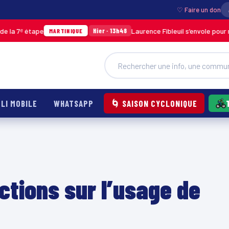
♡ Faire un don
ᵉ étape
Laurence Fibleuil s’envole pour représ
Hier · 13h48
MARTINIQUE
LI MOBILE
WHATSAPP
🌀 SAISON CYCLONIQUE
ctions sur l’usage de