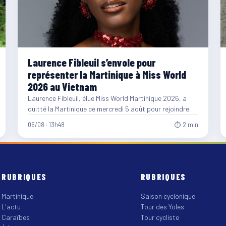
Laurence Fibleuil s’envole pour
représenter la Martinique à Miss World
2026 au Vietnam
Laurence Fibleuil, élue Miss World Martinique 2026, a
quitté la Martinique ce mercredi 5 août pour rejoindre
le…
06/08 · 13h48
⏱ 2 min
RUBRIQUES
RUBRIQUES
Martinique
Saison cyclonique
L'actu
Tour des Yoles
Caraïbes
Tour cycliste