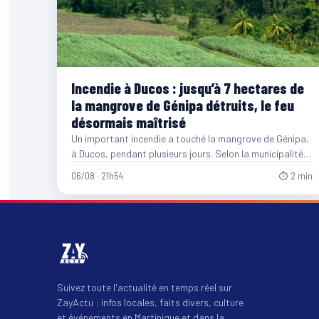
Incendie à Ducos : jusqu’à 7 hectares de
la mangrove de Génipa détruits, le feu
désormais maîtrisé
Un important incendie a touché la mangrove de Génipa,
à Ducos, pendant plusieurs jours. Selon la municipalité,
entre…
06/08 · 21h54
⏱ 2 min
Suivez toute l'actualité en temps réel sur
ZayActu : infos locales, faits divers, culture
et événements en Martinique et dans la