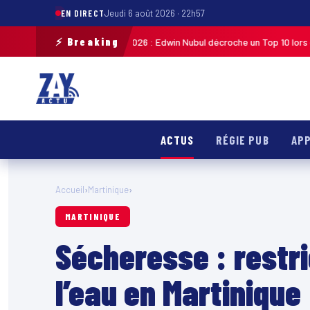
EN DIRECT
Jeudi 6 août 2026 · 22h57
⚡ Breaking
ycliste de Guadeloupe 2026 : Edwin Nubul décroche un Top 10 lors de la 7
ACTUS
RÉGIE PUB
APP
Accueil
›
Martinique
›
MARTINIQUE
Sécheresse : restri
l’eau en Martinique