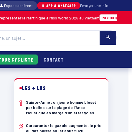
👤 Espace adhérent
📱 APP & WHATSAPP
Envoyer une info
enter la Martinique à Miss World 2026 au Vietnam
05/08 · 14
MARTINIQUE
🔍
TOUR CYCLISTE
CONTACT
LES + LUS
1
Sainte-Anne : un jeune homme blessé
par balles sur la plage de l’Anse
Moustique en marge d’un after yoles
2
Carburants : le gazole augmente, le prix
du gaz baisse au 1er août 2026