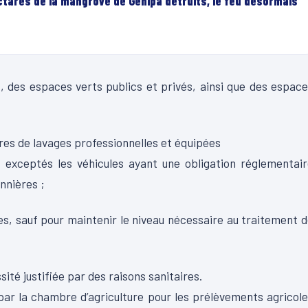
ectares de la mangrove de Génipa détruits, le feu désormais
, des espaces verts publics et privés, ainsi que des espac
ires de lavages professionnelles et équipées
 exceptés les véhicules ayant une obligation réglementai
onnières ;
les, sauf pour maintenir le niveau nécessaire au traitement 
ité justifiée par des raisons sanitaires.
 par la chambre d’agriculture pour les prélèvements agricol