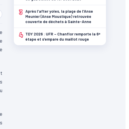
3
Après l’after yoles, la plage de l’Anse
Meunier (Anse Moustique) retrouvée
couverte de déchets à Sainte-Anne
ne
4
TDY 2026 : UFR – Chanflor remporte la 6ᵉ
étape et s’empare du maillot rouge
le
re
nt
ts
au
ie
es