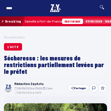
🔍
 Terres Sainville à Fort-de-France
⚡ Breaking
07/08/2026 · 10h35
Airba
MARTINIQUE
Accueil
›
L'actu
›
L'ACTU
Sécheresse : les mesures de
restrictions partiellement levées par
le préfet
Rédaction ZayActu
Partager
28/05/2024 à 17h00
·
⏱ 2 min
·
29/05/2024 à 14h13