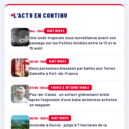
L'ACTU EN CONTINU
Hier · 21h41
MARTINIQUE
Une onde tropicale sous surveillance avant son
passage sur les Petites Antilles entre le 13 et le
15 août
08/08 · 10h11
MARTINIQUE
Deux personnes blessées par balles aux Terres
Sainville à Fort-de-France
07/08 · 13h46
FRANCE & INTERNATIONALE
Pas-de-Calais : un enfant grièvement brûlé
après l’explosion d’une balle antistress achetée
en magasin
06/08 · 21h54
MARTINIQUE
Incendie à Ducos : jusqu’à 7 hectares de la