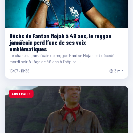
Décès de Fantan Mojah à 49 ans, le reggae
jamaïcain perd l’une de ses voix
emblématiques
Le chanteur jamaïcain de reggae Fantan Mojah est décédé
mardi soir à l'âge de 49 ans à l'hôpital…
15/07 · 11h38
⏱ 3 min
AUSTRALIE