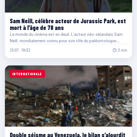
Sam Neill, célèbre acteur de Jurassic Park, est
mort à l’âge de 78 ans
Le monde du cinéma est en deuil. L'acteur néo-zélandais Sam
Neill, mondialement connu pour son rôle du paléontologue…
13/07 · 11h32
⏱ 3 min
INTERNATIONALE
Double séisme au Venezuela, le bilan s’alourdit