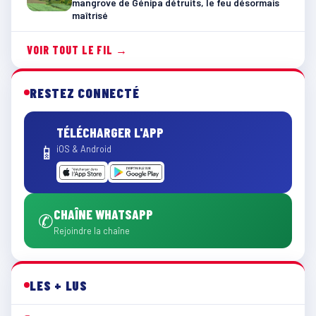
mangrove de Génipa détruits, le feu désormais
maîtrisé
VOIR TOUT LE FIL →
RESTEZ CONNECTÉ
TÉLÉCHARGER L'APP
📱
iOS & Android
CHAÎNE WHATSAPP
✆
Rejoindre la chaîne
LES + LUS