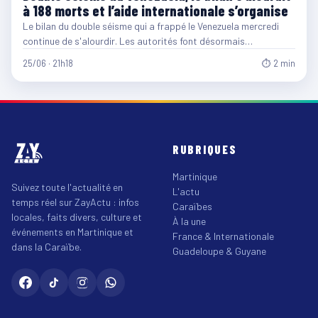
à 188 morts et l’aide internationale s’organise
Le bilan du double séisme qui a frappé le Venezuela mercredi
continue de s'alourdir. Les autorités font désormais…
25/06 · 21h18
⏱ 2 min
RUBRIQUES
Martinique
Suivez toute l'actualité en
L'actu
temps réel sur ZayActu : infos
Caraïbes
locales, faits divers, culture et
À la une
événements en Martinique et
France & Internationale
dans la Caraïbe.
Guadeloupe & Guyane