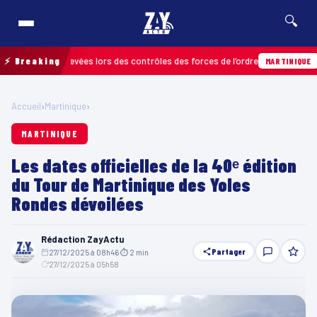
🔍
ctions relevées lors des contrôles des forces de l’ordre
⚡ Breaking
04/08
MARTINIQUE
Accueil
›
Martinique
›
MARTINIQUE
Les dates officielles de la 40ᵉ édition
du Tour de Martinique des Yoles
Rondes dévoilées
Rédaction ZayActu
Partager
27/12/2025 à 08h46
·
⏱ 2 min
·
27/12/2025 à 05h58