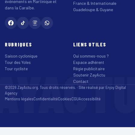
événements en Martinique et
France & Internationale
dans la Caraïbe.
Guadeloupe & Guyane
RUBRIQUES
LIENS UTILES
Saison cyclonique
Qui sommes-nous ?
Tour des Yoles
Espace adhérent
AYACT
Tour cycliste
Régie publicitaire
Soutenir ZayActu
Contact
©2026 ZayActu.org. Tous droits réservés. · Site réalisé par
Enjoy Digital
Agency
Mentions légales
Confidentialité
Cookies
CGU
Accessibilité