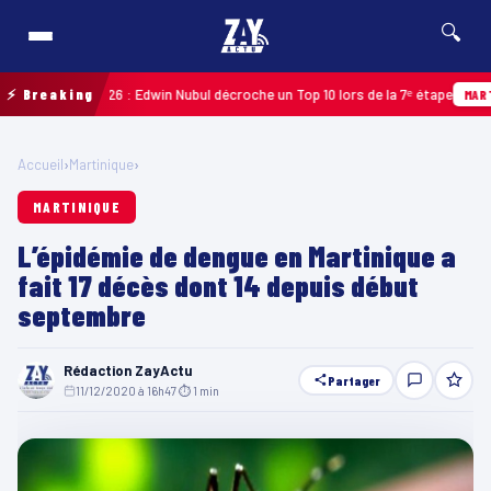
🔍
deloupe 2026 : Edwin Nubul décroche un Top 10 lors de la 7ᵉ étape
⚡ Breaking
MARTINIQU
Accueil
›
Martinique
›
MARTINIQUE
L’épidémie de dengue en Martinique a
fait 17 décès dont 14 depuis début
septembre
Rédaction ZayActu
Partager
11/12/2020 à 16h47
·
⏱ 1 min