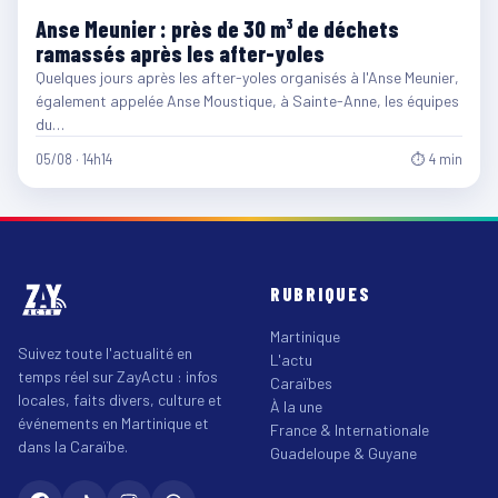
Anse Meunier : près de 30 m³ de déchets
ramassés après les after-yoles
Quelques jours après les after-yoles organisés à l'Anse Meunier,
également appelée Anse Moustique, à Sainte-Anne, les équipes
du…
05/08 · 14h14
⏱ 4 min
RUBRIQUES
Martinique
Suivez toute l'actualité en
L'actu
temps réel sur ZayActu : infos
Caraïbes
locales, faits divers, culture et
À la une
événements en Martinique et
France & Internationale
dans la Caraïbe.
Guadeloupe & Guyane