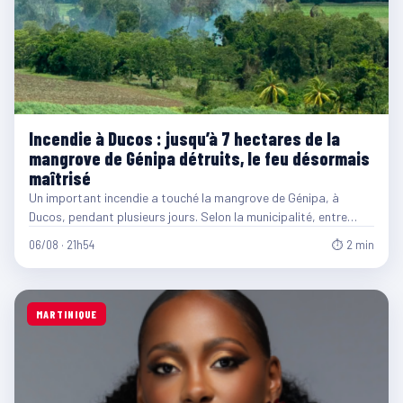
Incendie à Ducos : jusqu’à 7 hectares de la
mangrove de Génipa détruits, le feu désormais
maîtrisé
Un important incendie a touché la mangrove de Génipa, à
Ducos, pendant plusieurs jours. Selon la municipalité, entre…
06/08 · 21h54
⏱ 2 min
MARTINIQUE