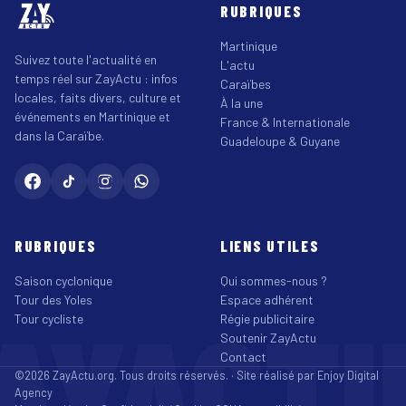
RUBRIQUES
Martinique
Suivez toute l'actualité en
L'actu
temps réel sur ZayActu : infos
Caraïbes
locales, faits divers, culture et
À la une
événements en Martinique et
France & Internationale
dans la Caraïbe.
Guadeloupe & Guyane
RUBRIQUES
LIENS UTILES
Saison cyclonique
Qui sommes-nous ?
Tour des Yoles
Espace adhérent
AYACT
Tour cycliste
Régie publicitaire
Soutenir ZayActu
Contact
©2026 ZayActu.org. Tous droits réservés. · Site réalisé par
Enjoy Digital
Agency