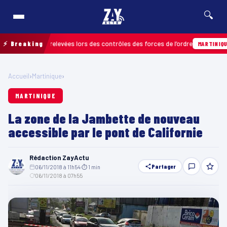
🔍
infractions relevées lors des contrôles des forces de l’ordre
⚡ Breaking
0
MARTINIQUE
Accueil
›
Martinique
›
MARTINIQUE
La zone de la Jambette de nouveau
accessible par le pont de Californie
Rédaction ZayActu
Partager
06/11/2018 à 11h54
·
⏱ 1 min
·
06/11/2018 à 07h55