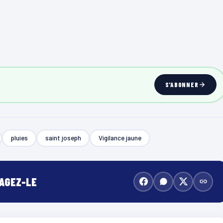
S'ABONNER
pluies
saint joseph
Vigilance jaune
TAGEZ-LE