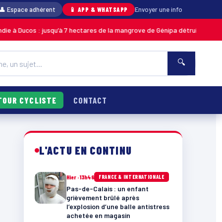
👤 Espace adhérent
📱 APP & WHATSAPP
Envoyer une info
s : jusqu’à 7 hectares de la mangrove de Génipa détruits, le feu désorma
🔍
TOUR CYCLISTE
CONTACT
L'ACTU EN CONTINU
Hier · 13h46
FRANCE & INTERNATIONALE
Pas-de-Calais : un enfant
grièvement brûlé après
l’explosion d’une balle antistress
achetée en magasin