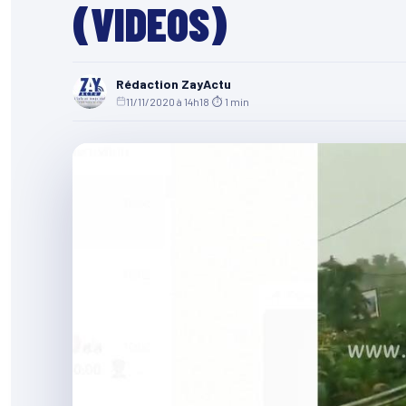
(VIDEOS)
Rédaction ZayActu
11/11/2020 à 14h18
·
⏱ 1 min