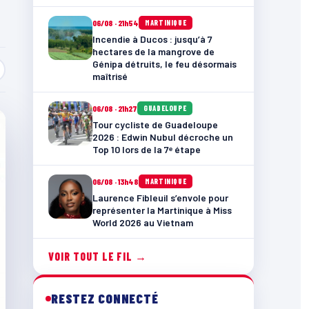
06/08 · 21h54
MARTINIQUE
Incendie à Ducos : jusqu’à 7
hectares de la mangrove de
Génipa détruits, le feu désormais
maîtrisé
06/08 · 21h27
GUADELOUPE
Tour cycliste de Guadeloupe
2026 : Edwin Nubul décroche un
Top 10 lors de la 7ᵉ étape
06/08 · 13h48
MARTINIQUE
Laurence Fibleuil s’envole pour
représenter la Martinique à Miss
World 2026 au Vietnam
VOIR TOUT LE FIL →
RESTEZ CONNECTÉ