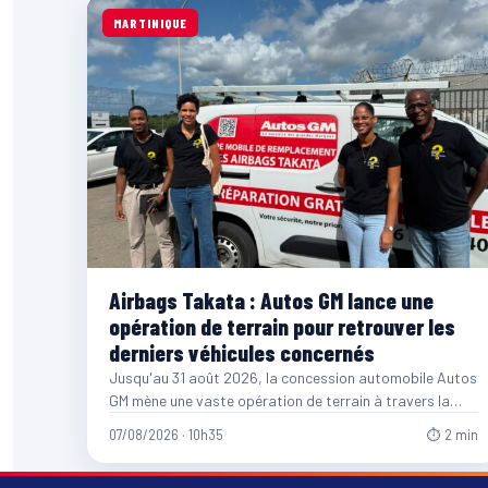
MARTINIQUE
Airbags Takata : Autos GM lance une
opération de terrain pour retrouver les
derniers véhicules concernés
Jusqu'au 31 août 2026, la concession automobile Autos
GM mène une vaste opération de terrain à travers la…
07/08/2026 · 10h35
⏱ 2 min