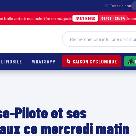
♡ Faire un don
ntistress achetée en magasin
Incendie à Duco
06/08 · 21h54
MARTINIQUE
LI MOBILE
WHATSAPP
🌀 SAISON CYCLONIQUE
-Pilote et ses
eaux ce mercredi matin