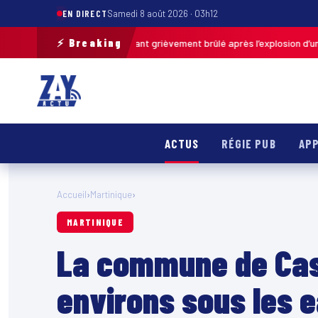
EN DIRECT
Samedi 8 août 2026 · 03h12
⚡ Breaking
s-de-Calais : un enfant grièvement brûlé après l’explosion d’une balle a
ACTUS
RÉGIE PUB
APP
Accueil
›
Martinique
›
MARTINIQUE
La commune de Case
environs sous les 