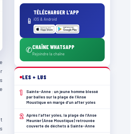
TÉLÉCHARGER L'APP
📱
iOS & Android
CHAÎNE WHATSAPP
✆
Rejoindre la chaîne
e
ar
LES + LUS
us
de
1
Sainte-Anne : un jeune homme blessé
par balles sur la plage de l’Anse
Moustique en marge d’un after yoles
2
Après l’after yoles, la plage de l’Anse
nt
Meunier (Anse Moustique) retrouvée
couverte de déchets à Sainte-Anne
es