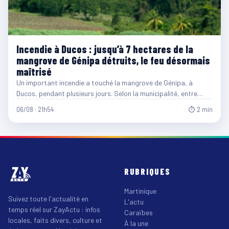
Incendie à Ducos : jusqu’à 7 hectares de la
mangrove de Génipa détruits, le feu désormais
maîtrisé
Un important incendie a touché la mangrove de Génipa, à
Ducos, pendant plusieurs jours. Selon la municipalité, entre…
06/08 · 21h54
⏱ 2 min
RUBRIQUES
Martinique
Suivez toute l'actualité en
L'actu
temps réel sur ZayActu : infos
Caraïbes
locales, faits divers, culture et
À la une