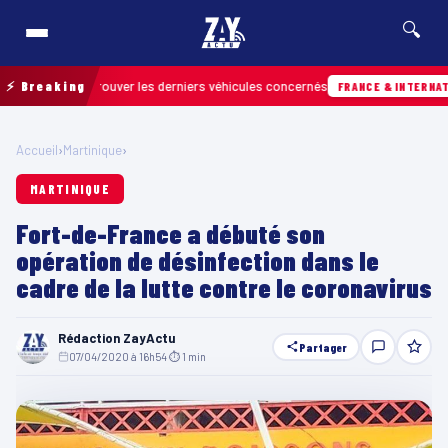
🔍
 pour retrouver les derniers véhicules concernés
⚡ Breaking
FRANCE & INTERNATIONALE
Accueil
›
Martinique
›
MARTINIQUE
Fort-de-France a débuté son
opération de désinfection dans le
cadre de la lutte contre le coronavirus
Rédaction ZayActu
Partager
07/04/2020 à 16h54
·
⏱ 1 min