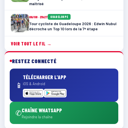
maîtrisé
06/08 · 21h27
GUADELOUPE
Tour cycliste de Guadeloupe 2026 : Edwin Nubul
décroche un Top 10 lors de la 7ᵉ étape
VOIR TOUT LE FIL →
RESTEZ CONNECTÉ
TÉLÉCHARGER L'APP
📱
iOS & Android
CHAÎNE WHATSAPP
✆
Rejoindre la chaîne