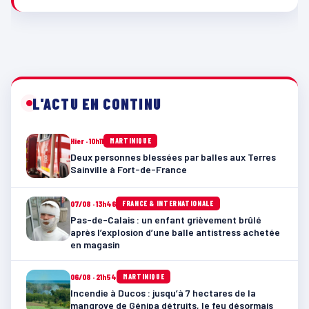
L'ACTU EN CONTINU
Hier · 10h11
MARTINIQUE
Deux personnes blessées par balles aux Terres
Sainville à Fort-de-France
07/08 · 13h46
FRANCE & INTERNATIONALE
Pas-de-Calais : un enfant grièvement brûlé
après l’explosion d’une balle antistress achetée
en magasin
06/08 · 21h54
MARTINIQUE
Incendie à Ducos : jusqu’à 7 hectares de la
mangrove de Génipa détruits, le feu désormais