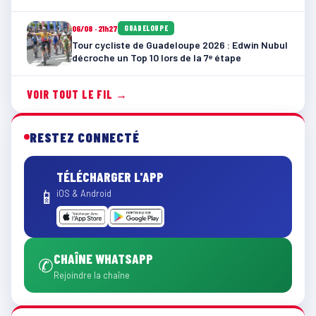
06/08 · 21h27
GUADELOUPE
Tour cycliste de Guadeloupe 2026 : Edwin Nubul
décroche un Top 10 lors de la 7ᵉ étape
VOIR TOUT LE FIL →
RESTEZ CONNECTÉ
TÉLÉCHARGER L'APP
📱
iOS & Android
CHAÎNE WHATSAPP
✆
Rejoindre la chaîne