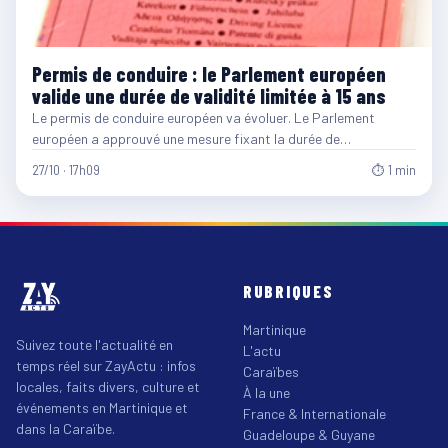
Permis de conduire : le Parlement européen
valide une durée de validité limitée à 15 ans
Le permis de conduire européen va évoluer. Le Parlement
européen a approuvé une mesure fixant la durée de…
27/10 · 17h09
⏱ 1 min
RUBRIQUES
Martinique
Suivez toute l'actualité en
L'actu
temps réel sur ZayActu : infos
Caraïbes
locales, faits divers, culture et
À la une
événements en Martinique et
France & Internationale
dans la Caraïbe.
Guadeloupe & Guyane