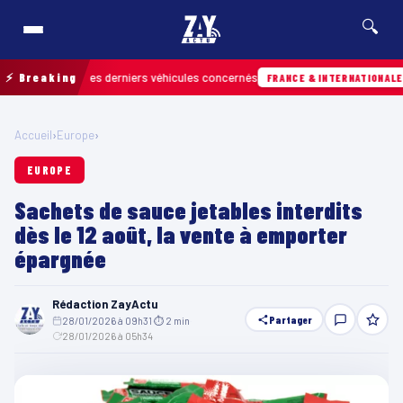
🔍
retrouver les derniers véhicules concernés
⚡ Breaking
Hie
FRANCE & INTERNATIONALE
Accueil
›
Europe
›
EUROPE
Sachets de sauce jetables interdits
dès le 12 août, la vente à emporter
épargnée
Rédaction ZayActu
Partager
28/01/2026 à 09h31
·
⏱ 2 min
·
28/01/2026 à 05h34