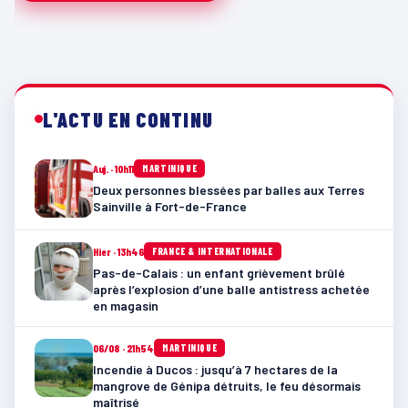
L'ACTU EN CONTINU
Auj. · 10h11
MARTINIQUE
Deux personnes blessées par balles aux Terres
Sainville à Fort-de-France
Hier · 13h46
FRANCE & INTERNATIONALE
Pas-de-Calais : un enfant grièvement brûlé
après l’explosion d’une balle antistress achetée
en magasin
06/08 · 21h54
MARTINIQUE
Incendie à Ducos : jusqu’à 7 hectares de la
mangrove de Génipa détruits, le feu désormais
maîtrisé