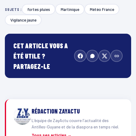
fortes pluies
Martinique
Météo France
SUJETS :
Vigilance jaune
CET ARTICLE VOUS A
ÉTÉ UTILE ?
PARTAGEZ-LE
RÉDACTION ZAYACTU
L'équipe de ZayActu couvre l'actualité des
Antilles-Guyane et de la diaspora en temps réel.
Tous ses articles →