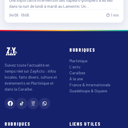
Une importante intervention des sapeurs-pompiers a eu lieu
dans la nuit de lundi à mardi au Lamentin. Un…
04/08 · 11h06
⏱ 1 min
RUBRIQUES
Martinique
Suivez toute l'actualité en
L'actu
temps réel sur ZayActu : infos
Caraïbes
locales, faits divers, culture et
À la une
événements en Martinique et
France & Internationale
dans la Caraïbe.
Guadeloupe & Guyane
RUBRIQUES
LIENS UTILES