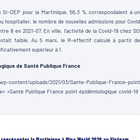
ans SI-DEP pour la Martinique, 56,3 % correspondaient à u
ieu hospitalier, le nombre de nouvelles admissions pour Covi
re 8 en 2021-07. En ville, l’activité de la Covid-19 chez S
tait faible. Au 5 mars, le R-effectif calculé à partir d
ificativement supérieur à 1.
logique de Santé Publique France
wp-content/uploads/2021/03/Sante-Publique-France-point
le= »Santé Publique France point épidémiologique covid-19
r représenter la Martinique à Miss World 2026 au Vietnam