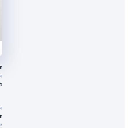
Un
ue
as
ue
n
ne