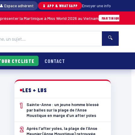
👤 Espace adhérent
📱 APP & WHATSAPP
Envoyer une info
r la Martinique à Miss World 2026 au Vietnam
05/08 · 14h14
MARTINIQUE
🔍
TOUR CYCLISTE
CONTACT
LES + LUS
1
Sainte-Anne : un jeune homme blessé
par balles sur la plage de l’Anse
Moustique en marge d’un after yoles
2
Après l’after yoles, la plage de l’Anse
Meunier (Anse Moustique) retrouvée