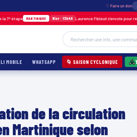
♡ Faire un don
ape
Laurence Fibleuil s’envole pour représente
Hier · 13h48
MARTINIQUE
LI MOBILE
WHATSAPP
🌀 SAISON CYCLONIQUE
tion de la circulation
en Martinique selon