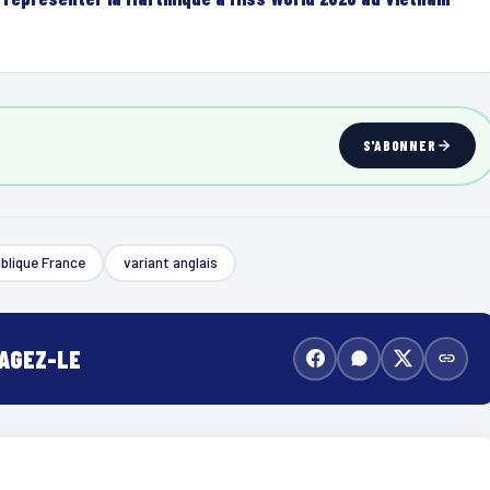
S'ABONNER
blique France
variant anglais
TAGEZ-LE