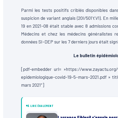
Parmi les tests positifs criblés disponibles d
suspicion de variant anglais (20I/501Y.V1). En mil
19 en 2021-08 était stable avec 8 admissions cont
Médecins et chez les médecins généralistes res
données SI-DEP sur les 7 derniers jours était sign
Le bulletin épidémio
[pdf-embedder url= »https://www.zayactu.org/
epidemiologique-covid-19-5-mars-2021.pdf » tit
mars 2021″]
À LIRE ÉGALEMENT
Laurence Fibleuil s’envole pou