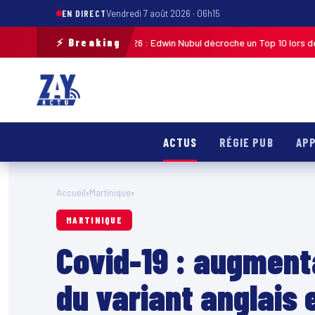
EN DIRECT
Vendredi 7 août 2026 · 06h15
⚡ Breaking
ste de Guadeloupe 2026 : Edwin Nubul décroche un Top 10 lors de la 7ᵉ ét
ACTUS
RÉGIE PUB
APP
Accueil
›
Martinique
›
MARTINIQUE
Covid-19 : augmenta
du variant anglais 