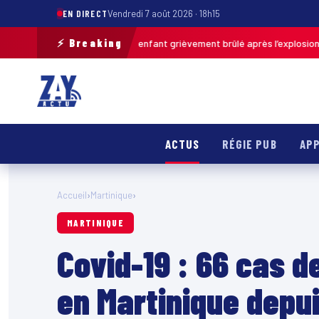
EN DIRECT
Vendredi 7 août 2026 · 18h15
⚡ Breaking
Pas-de-Calais : un enfant grièvement brûlé après l’explosion d’une 
3h46
ACTUS
RÉGIE PUB
APP
Accueil
›
Martinique
›
MARTINIQUE
Covid-19 : 66 cas 
en Martinique depui