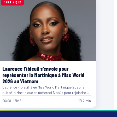
MARTINIQUE
Laurence Fibleuil s’envole pour
représenter la Martinique à Miss World
2026 au Vietnam
Laurence Fibleuil, élue Miss World Martinique 2026, a
quitté la Martinique ce mercredi 5 août pour rejoindre
le…
06/08 · 13h48
⏱ 2 min