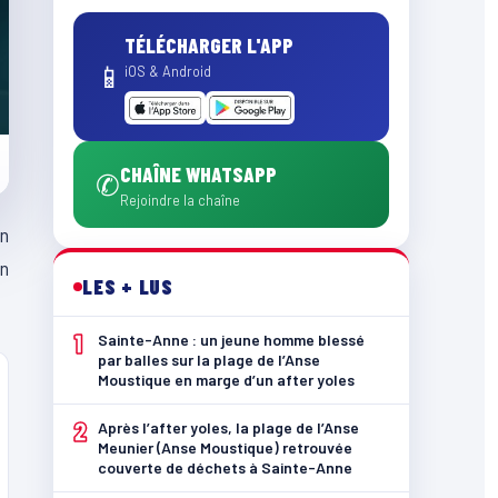
TÉLÉCHARGER L'APP
📱
iOS & Android
CHAÎNE WHATSAPP
✆
Rejoindre la chaîne
n
en
LES + LUS
1
Sainte-Anne : un jeune homme blessé
par balles sur la plage de l’Anse
Moustique en marge d’un after yoles
2
Après l’after yoles, la plage de l’Anse
Meunier (Anse Moustique) retrouvée
couverte de déchets à Sainte-Anne