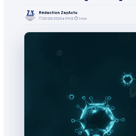
Rédaction ZayActu
25/03/2020 à 17h12
·
⏱ 1 min