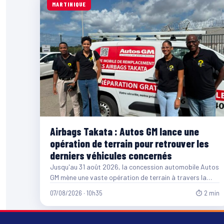
MARTINIQUE
Airbags Takata : Autos GM lance une
opération de terrain pour retrouver les
derniers véhicules concernés
Jusqu'au 31 août 2026, la concession automobile Autos
GM mène une vaste opération de terrain à travers la…
07/08/2026 · 10h35
⏱ 2 min