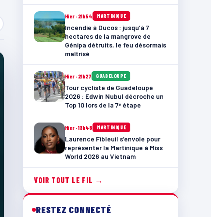
Hier · 21h54
MARTINIQUE
Incendie à Ducos : jusqu’à 7
hectares de la mangrove de
Génipa détruits, le feu désormais
maîtrisé
Hier · 21h27
GUADELOUPE
Tour cycliste de Guadeloupe
2026 : Edwin Nubul décroche un
Top 10 lors de la 7ᵉ étape
Hier · 13h48
MARTINIQUE
Laurence Fibleuil s’envole pour
représenter la Martinique à Miss
World 2026 au Vietnam
VOIR TOUT LE FIL →
RESTEZ CONNECTÉ