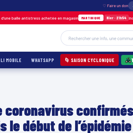
♡ Faire un don
balle antistress achetée en magasin
Incendie à
Hier · 21h54
MARTINIQUE
LI MOBILE
WHATSAPP
🌀 SAISON CYCLONIQUE
de coronavirus confirmé
s le début de l’épidémie