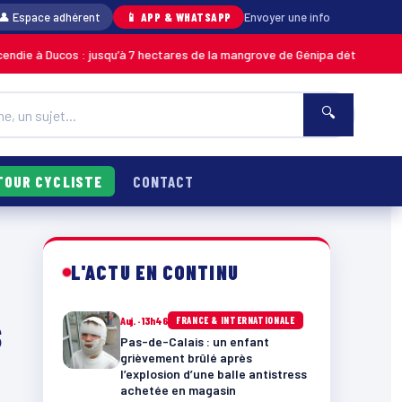
👤 Espace adhérent
📱 APP & WHATSAPP
Envoyer une info
 Ducos : jusqu’à 7 hectares de la mangrove de Génipa détruits, le feu dé
🔍
TOUR CYCLISTE
CONTACT
L'ACTU EN CONTINU
s
Auj. · 13h46
FRANCE & INTERNATIONALE
Pas-de-Calais : un enfant
grièvement brûlé après
l’explosion d’une balle antistress
achetée en magasin