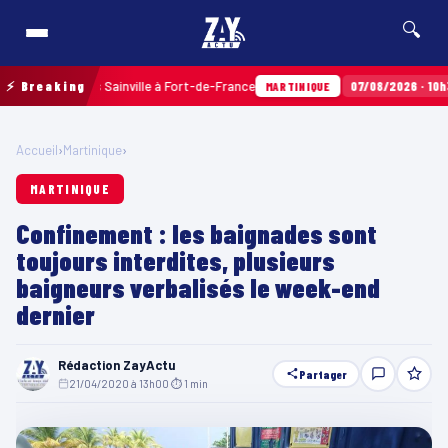
🔍
aux Terres Sainville à Fort-de-France
⚡ Breaking
07/08/2026 · 10h35
Air
MARTINIQUE
Accueil
›
Martinique
›
MARTINIQUE
Confinement : les baignades sont
toujours interdites, plusieurs
baigneurs verbalisés le week-end
dernier
Rédaction ZayActu
Partager
21/04/2020 à 13h00
·
⏱ 1 min