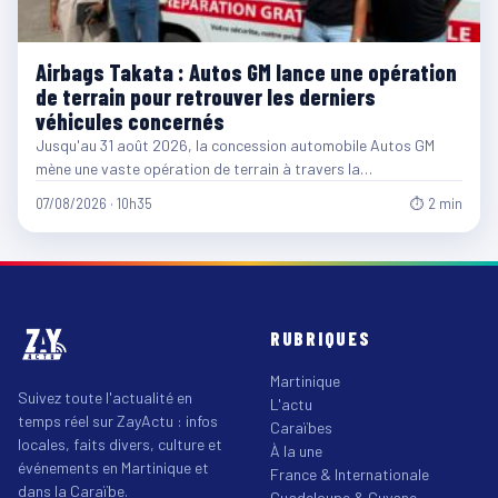
Airbags Takata : Autos GM lance une opération
de terrain pour retrouver les derniers
véhicules concernés
Jusqu'au 31 août 2026, la concession automobile Autos GM
mène une vaste opération de terrain à travers la…
07/08/2026 · 10h35
⏱ 2 min
RUBRIQUES
Martinique
Suivez toute l'actualité en
L'actu
temps réel sur ZayActu : infos
Caraïbes
locales, faits divers, culture et
À la une
événements en Martinique et
France & Internationale
dans la Caraïbe.
Guadeloupe & Guyane