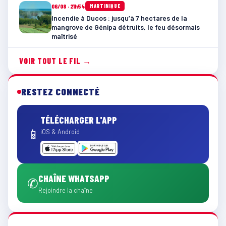
06/08 · 21h54
MARTINIQUE
Incendie à Ducos : jusqu’à 7 hectares de la
mangrove de Génipa détruits, le feu désormais
maîtrisé
VOIR TOUT LE FIL →
RESTEZ CONNECTÉ
TÉLÉCHARGER L'APP
📱
iOS & Android
CHAÎNE WHATSAPP
✆
Rejoindre la chaîne