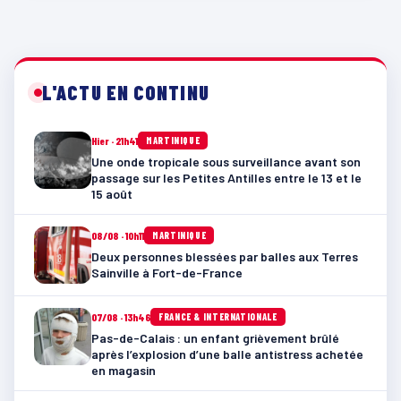
L'ACTU EN CONTINU
Hier · 21h41
MARTINIQUE
Une onde tropicale sous surveillance avant son
passage sur les Petites Antilles entre le 13 et le
15 août
08/08 · 10h11
MARTINIQUE
Deux personnes blessées par balles aux Terres
Sainville à Fort-de-France
07/08 · 13h46
FRANCE & INTERNATIONALE
Pas-de-Calais : un enfant grièvement brûlé
après l’explosion d’une balle antistress achetée
en magasin