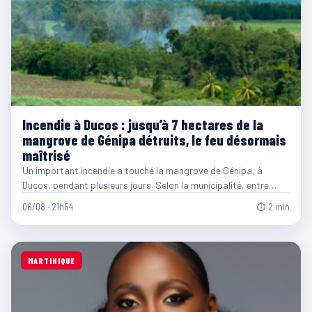
Incendie à Ducos : jusqu’à 7 hectares de la
mangrove de Génipa détruits, le feu désormais
maîtrisé
Un important incendie a touché la mangrove de Génipa, à
Ducos, pendant plusieurs jours. Selon la municipalité, entre…
06/08 · 21h54
⏱ 2 min
MARTINIQUE