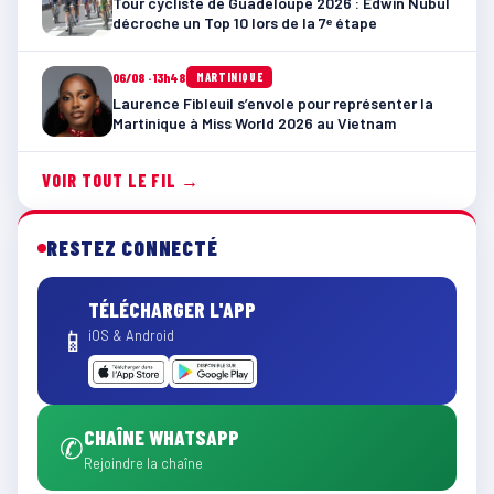
Tour cycliste de Guadeloupe 2026 : Edwin Nubul
décroche un Top 10 lors de la 7ᵉ étape
06/08 · 13h48
MARTINIQUE
Laurence Fibleuil s’envole pour représenter la
Martinique à Miss World 2026 au Vietnam
VOIR TOUT LE FIL →
RESTEZ CONNECTÉ
TÉLÉCHARGER L'APP
📱
iOS & Android
CHAÎNE WHATSAPP
✆
Rejoindre la chaîne