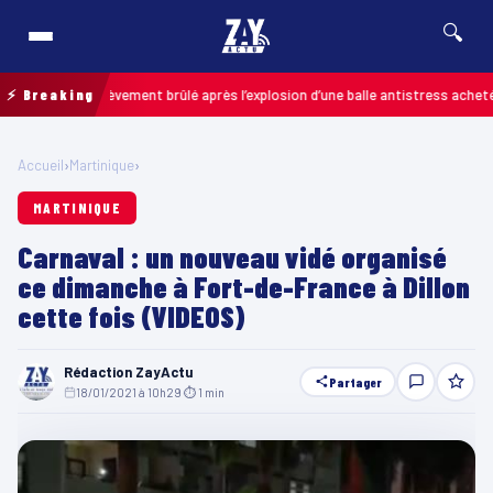
🔍
enfant grièvement brûlé après l’explosion d’une balle antistress achetée en m
⚡ Breaking
Accueil
›
Martinique
›
MARTINIQUE
Carnaval : un nouveau vidé organisé
ce dimanche à Fort-de-France à Dillon
cette fois (VIDEOS)
Rédaction ZayActu
Partager
18/01/2021 à 10h29
·
⏱ 1 min