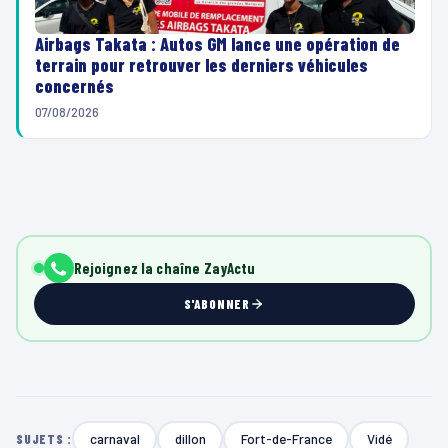
Airbags Takata : Autos GM lance une opération de
terrain pour retrouver les derniers véhicules
concernés
07/08/2026
00:00
00:30
00:00
00:05
L
00:00
00:14
L
e
L
e
c
e
c
t
Rejoignez la chaîne ZayActu
c
t
e
t
S'ABONNER
e
u
e
u
r
u
r
v
r
v
i
v
i
d
i
carnaval
dillon
Fort-de-France
Vidé
SUJETS :
d