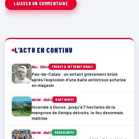
L'ACTU EN CONTINU
Hier · 13h46
FRANCE & INTERNATIONALE
Pas-de-Calais : un enfant grièvement brûlé
après l’explosion d’une balle antistress achetée
en magasin
06/08 · 21h54
MARTINIQUE
Incendie à Ducos : jusqu’à 7 hectares de la
mangrove de Génipa détruits, le feu désormais
maîtrisé
06/08 · 21h27
GUADELOUPE