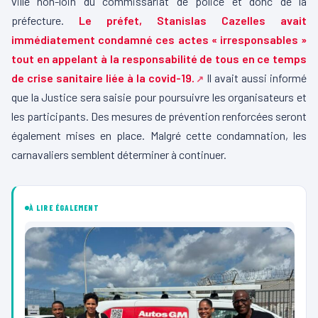
ville non-loin du commissariat de police et donc de la
préfecture.
Le préfet, Stanislas Cazelles avait
immédiatement condamné ces actes « irresponsables »
tout en appelant à la responsabilité de tous en ce temps
de crise sanitaire liée à la covid-19.
Il avait aussi informé
que la Justice sera saisie pour poursuivre les organisateurs et
les participants. Des mesures de prévention renforcées seront
également mises en place. Malgré cette condamnation, les
carnavaliers semblent déterminer à continuer.
À LIRE ÉGALEMENT