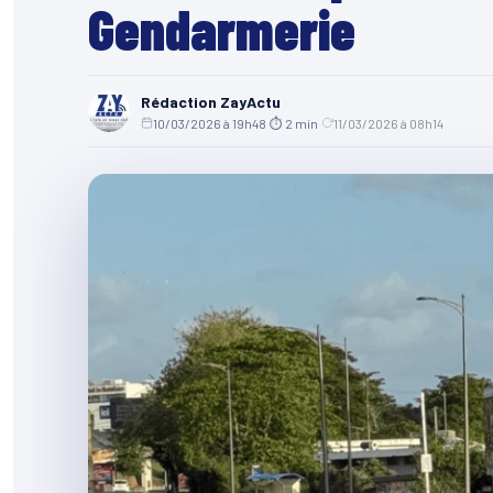
Gendarmerie
Rédaction ZayActu
10/03/2026 à 19h48
·
⏱ 2 min
·
11/03/2026 à 08h14