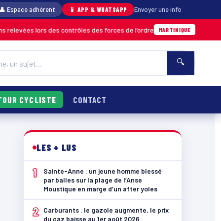
👤 Espace adhérent
📱 APP & WHATSAPP
Envoyer une info
ors des contrôles des forces de l’ordre
Un im
04/08 · 11h06
MARTINIQUE
🔍
TOUR CYCLISTE
CONTACT
LES + LUS
1
Sainte-Anne : un jeune homme blessé
par balles sur la plage de l’Anse
Moustique en marge d’un after yoles
2
Carburants : le gazole augmente, le prix
du gaz baisse au 1er août 2026