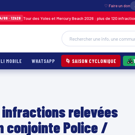
♡ Faire un don
Tour des Yoles et Mercury Beach 2026 : plus de 120 infractions relevées l
LI MOBILE
WHATSAPP
🌀 SAISON CYCLONIQUE
 infractions relevées
n conjointe Police /