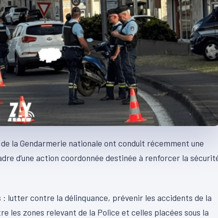
t de la Gendarmerie nationale ont conduit récemment une
cadre d’une action coordonnée destinée à renforcer la sécurit
 : lutter contre la délinquance, prévenir les accidents de la
re les zones relevant de la Police et celles placées sous la