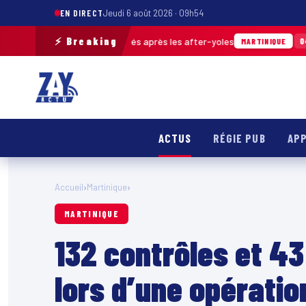
EN DIRECT
Jeudi 6 août 2026 · 09h54
⚡ Breaking
 de déchets ramassés après les after-yoles
04/08 · 12h29
MARTINIQUE
ACTUS
RÉGIE PUB
APP
Accueil
›
Martinique
›
MARTINIQUE
132 contrôles et 43
lors d’une opératio