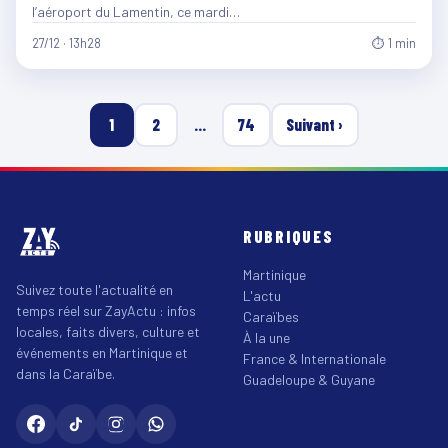
l’aéroport du Lamentin, ce mardi…
27/12 · 13h28
⏱ 1 min
1
2
…
74
Suivant ›
RUBRIQUES
Martinique
Suivez toute l'actualité en
L'actu
temps réel sur ZayActu : infos
Caraïbes
locales, faits divers, culture et
À la une
événements en Martinique et
France & Internationale
dans la Caraïbe.
Guadeloupe & Guyane