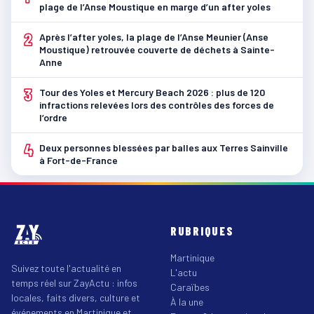
plage de l’Anse Moustique en marge d’un after yoles
2
Après l’after yoles, la plage de l’Anse Meunier (Anse
Moustique) retrouvée couverte de déchets à Sainte-
Anne
3
Tour des Yoles et Mercury Beach 2026 : plus de 120
infractions relevées lors des contrôles des forces de
l’ordre
4
Deux personnes blessées par balles aux Terres Sainville
à Fort-de-France
RUBRIQUES
Martinique
Suivez toute l'actualité en
L'actu
temps réel sur ZayActu : infos
Caraïbes
locales, faits divers, culture et
À la une
événements en Martinique et