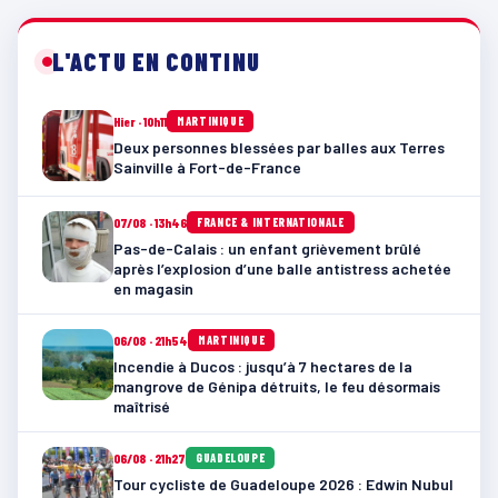
L'ACTU EN CONTINU
Hier · 10h11
MARTINIQUE
Deux personnes blessées par balles aux Terres
Sainville à Fort-de-France
07/08 · 13h46
FRANCE & INTERNATIONALE
Pas-de-Calais : un enfant grièvement brûlé
après l’explosion d’une balle antistress achetée
en magasin
06/08 · 21h54
MARTINIQUE
Incendie à Ducos : jusqu’à 7 hectares de la
mangrove de Génipa détruits, le feu désormais
maîtrisé
06/08 · 21h27
GUADELOUPE
Tour cycliste de Guadeloupe 2026 : Edwin Nubul