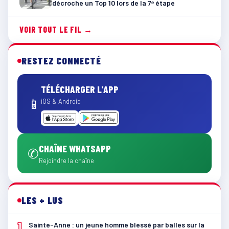
décroche un Top 10 lors de la 7ᵉ étape
VOIR TOUT LE FIL →
RESTEZ CONNECTÉ
TÉLÉCHARGER L'APP
📱
iOS & Android
CHAÎNE WHATSAPP
✆
Rejoindre la chaîne
LES + LUS
1
Sainte-Anne : un jeune homme blessé par balles sur la