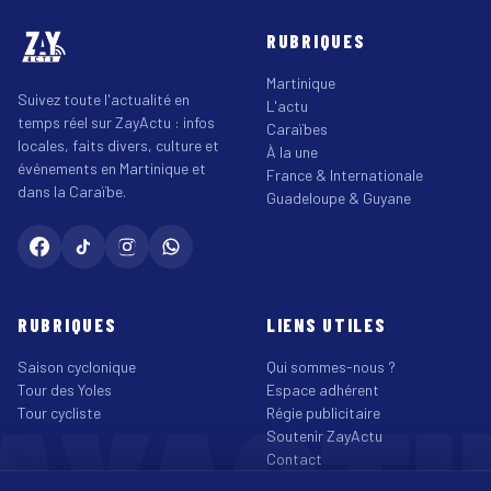
RUBRIQUES
Martinique
Suivez toute l'actualité en
L'actu
temps réel sur ZayActu : infos
Caraïbes
locales, faits divers, culture et
À la une
événements en Martinique et
France & Internationale
dans la Caraïbe.
Guadeloupe & Guyane
RUBRIQUES
LIENS UTILES
Saison cyclonique
Qui sommes-nous ?
Tour des Yoles
Espace adhérent
Tour cycliste
Régie publicitaire
Soutenir ZayActu
Contact
©2026 ZayActu.org. Tous droits réservés. · Site réalisé par
Enjoy Digital