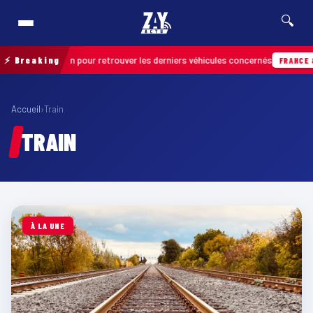
🔍
ration de terrain pour retrouver les derniers véhicules concernés
⚡ Breaking
FRANCE &
Accueil
›
Train
TRAIN
À LA UNE