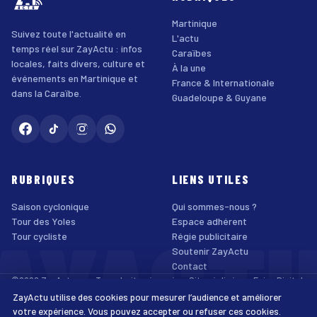
Martinique
Suivez toute l'actualité en
L'actu
temps réel sur ZayActu : infos
Caraïbes
locales, faits divers, culture et
À la une
événements en Martinique et
France & Internationale
dans la Caraïbe.
Guadeloupe & Guyane
RUBRIQUES
LIENS UTILES
Saison cyclonique
Qui sommes-nous ?
AYACT
Tour des Yoles
Espace adhérent
Tour cycliste
Régie publicitaire
Soutenir ZayActu
Contact
©2026 ZayActu.org. Tous droits réservés. · Site réalisé par
Enjoy Digital
Agency
ZayActu utilise des cookies pour mesurer l’audience et améliorer
↑
Mentions légales
Confidentialité
Cookies
CGU
Accessibilité
votre expérience. Vous pouvez accepter ou refuser ces cookies.