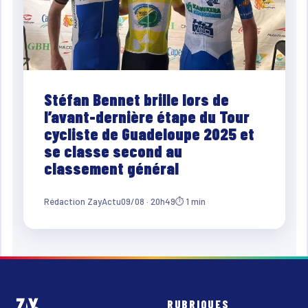
Stéfan Bennet brille lors de
l’avant-dernière étape du Tour
cycliste de Guadeloupe 2025 et
se classe second au
classement général
Rédaction ZayActu
09/08 · 20h49
⏱ 1 min
RUBRIQUES